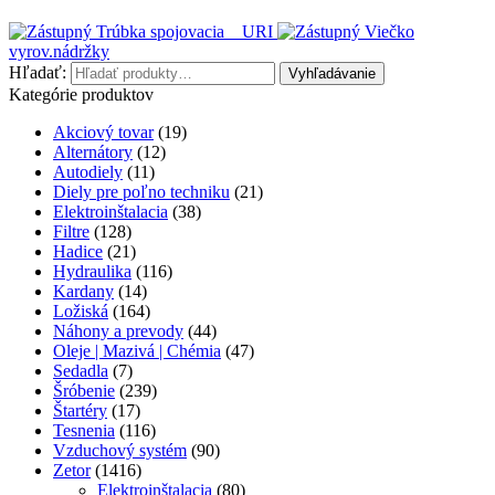
Trúbka spojovacia _ URI
Viečko
vyrov.nádržky
Hľadať:
Vyhľadávanie
Kategórie produktov
Akciový tovar
(19)
Alternátory
(12)
Autodiely
(11)
Diely pre poľno techniku
(21)
Elektroinštalacia
(38)
Filtre
(128)
Hadice
(21)
Hydraulika
(116)
Kardany
(14)
Ložiská
(164)
Náhony a prevody
(44)
Oleje | Mazivá | Chémia
(47)
Sedadla
(7)
Šróbenie
(239)
Štartéry
(17)
Tesnenia
(116)
Vzduchový systém
(90)
Zetor
(1416)
Elektroinštalacia
(80)