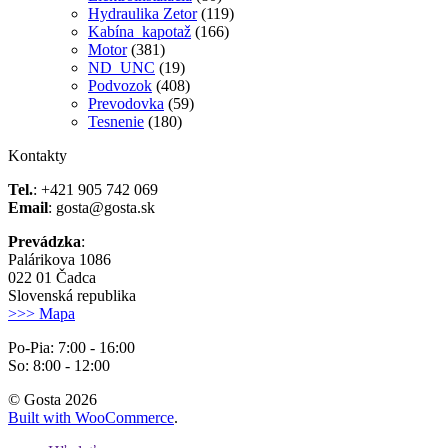
Hydraulika Zetor
(119)
Kabína_kapotaž
(166)
Motor
(381)
ND_UNC
(19)
Podvozok
(408)
Prevodovka
(59)
Tesnenie
(180)
Kontakty
Tel.
: +421 905 742 069
Email
: gosta@gosta.sk
Prevádzka
:
Palárikova 1086
022 01 Čadca
Slovenská republika
>>> Mapa
Po-Pia: 7:00 - 16:00
So: 8:00 - 12:00
© Gosta 2026
Built with WooCommerce
.