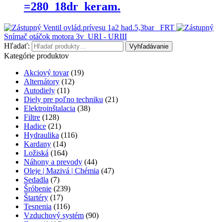
=280_18dr_keram.
Ventil ovlád.prívesu 1a2 had.5,3bar_ FRT
Snímač otáčok motora 3v_URI - URIII
Hľadať:
Vyhľadávanie
Kategórie produktov
Akciový tovar
(19)
Alternátory
(12)
Autodiely
(11)
Diely pre poľno techniku
(21)
Elektroinštalacia
(38)
Filtre
(128)
Hadice
(21)
Hydraulika
(116)
Kardany
(14)
Ložiská
(164)
Náhony a prevody
(44)
Oleje | Mazivá | Chémia
(47)
Sedadla
(7)
Šróbenie
(239)
Štartéry
(17)
Tesnenia
(116)
Vzduchový systém
(90)