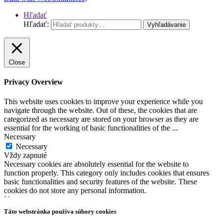
Hľadať
Hľadať:
Vyhľadávanie
Close
Privacy Overview
This website uses cookies to improve your experience while you
navigate through the website. Out of these, the cookies that are
categorized as necessary are stored on your browser as they are
essential for the working of basic functionalities of the
...
Necessary
Necessary
Vždy zapnuté
Necessary cookies are absolutely essential for the website to
function properly. This category only includes cookies that ensures
basic functionalities and security features of the website. These
cookies do not store any personal information.
Non-necessary
Non-necessary
Táto webstránka používa súbory cookies
Any cookies that may not be particularly necessary for the website