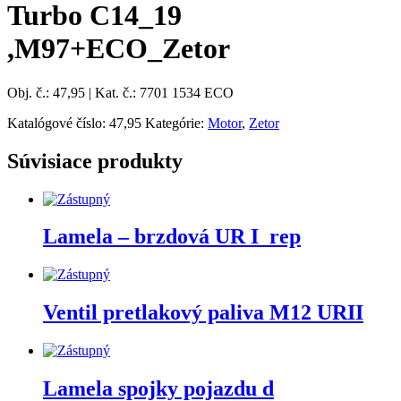
Turbo C14_19
,M97+ECO_Zetor
Obj. č.: 47,95 | Kat. č.: 7701 1534 ECO
Katalógové číslo:
47,95
Kategórie:
Motor
,
Zetor
Súvisiace produkty
Lamela – brzdová UR I_rep
Ventil pretlakový paliva M12 URII
Lamela spojky pojazdu d