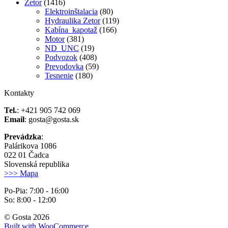
Zetor
(1416)
Elektroinštalacia
(80)
Hydraulika Zetor
(119)
Kabína_kapotaž
(166)
Motor
(381)
ND_UNC
(19)
Podvozok
(408)
Prevodovka
(59)
Tesnenie
(180)
Kontakty
Tel.
: +421 905 742 069
Email
: gosta@gosta.sk
Prevádzka
:
Palárikova 1086
022 01 Čadca
Slovenská republika
>>> Mapa
Po-Pia: 7:00 - 16:00
So: 8:00 - 12:00
© Gosta 2026
Built with WooCommerce
.