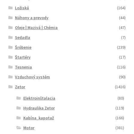
Ložiská
(164)
Náhony a prevody
(44)
Oleje | Mazivá | Chémia
(47)
Sedadla
(7)
Šróbenie
(239)
Štartéry
(17)
Tesnenia
(116)
Vzduchový systém
(90)
Zetor
(1416)
Elektroinštalacia
(80)
Hydraulika Zetor
(119)
Kabína_kapotaž
(166)
Motor
(381)