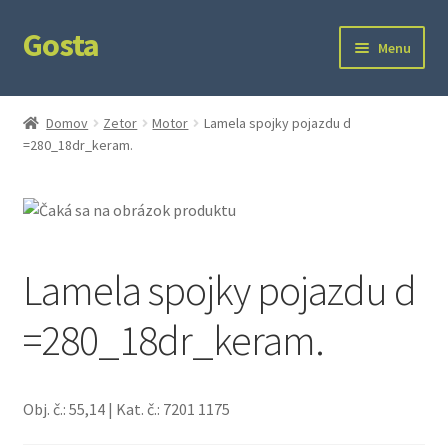
Gosta
Preskočiť
Preskočiť
Menu
na
na
navigáciu
obsah
Domov
Domov
Zetor
Motor
Lamela spojky pojazdu d
=280_18dr_keram.
Kontakt
Ochrana súkromia
Lamela spojky pojazdu d
=280_18dr_keram.
Obj. č.: 55,14 | Kat. č.: 7201 1175