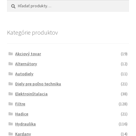
Hľadať:
Vyhľadávanie
Kategórie produktov
Akciový tovar
(19)
Alternátory
(12)
Autodiely
(11)
Diely pre poľno techniku
(21)
Elektroinštalacia
(38)
Filtre
(128)
Hadice
(21)
Hydraulika
(116)
Kardany
(14)