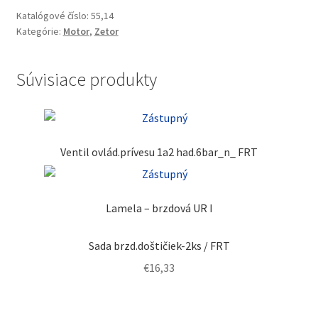
Katalógové číslo:
55,14
Kategórie:
Motor
,
Zetor
Súvisiace produkty
Ventil ovlád.prívesu 1a2 had.6bar_n_ FRT
Lamela – brzdová UR I
Sada brzd.doštičiek-2ks / FRT
€
16,33