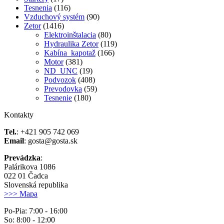
Tesnenia
(116)
Vzduchový systém
(90)
Zetor
(1416)
Elektroinštalacia
(80)
Hydraulika Zetor
(119)
Kabína_kapotaž
(166)
Motor
(381)
ND_UNC
(19)
Podvozok
(408)
Prevodovka
(59)
Tesnenie
(180)
Kontakty
Tel.
: +421 905 742 069
Email
: gosta@gosta.sk
Prevádzka
:
Palárikova 1086
022 01 Čadca
Slovenská republika
>>> Mapa
Po-Pia: 7:00 - 16:00
So: 8:00 - 12:00