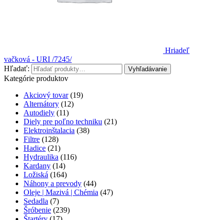
Hriadeľ
vačková - URI /7245/
Hľadať:
Vyhľadávanie
Kategórie produktov
Akciový tovar
(19)
Alternátory
(12)
Autodiely
(11)
Diely pre poľno techniku
(21)
Elektroinštalacia
(38)
Filtre
(128)
Hadice
(21)
Hydraulika
(116)
Kardany
(14)
Ložiská
(164)
Náhony a prevody
(44)
Oleje | Mazivá | Chémia
(47)
Sedadla
(7)
Šróbenie
(239)
Štartéry
(17)