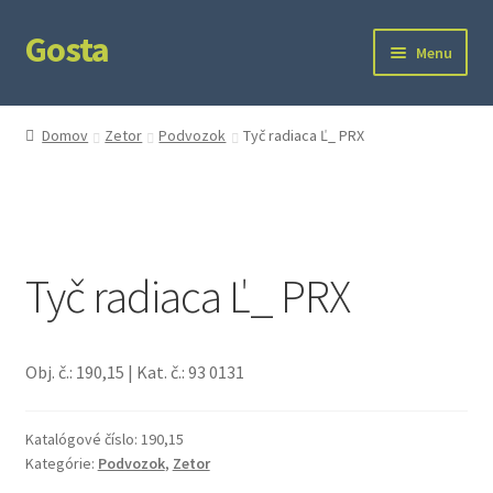
Gosta
Preskočiť
Preskočiť
Menu
na
na
navigáciu
obsah
Domov
Domov
Zetor
Podvozok
Tyč radiaca Ľ_ PRX
Kontakt
Ochrana súkromia
Tyč radiaca Ľ_ PRX
Obj. č.: 190,15 | Kat. č.: 93 0131
Katalógové číslo:
190,15
Kategórie:
Podvozok
,
Zetor