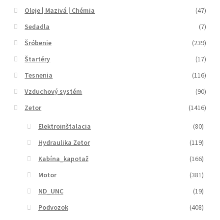
Oleje | Mazivá | Chémia
(47)
Sedadla
(7)
Šróbenie
(239)
Štartéry
(17)
Tesnenia
(116)
Vzduchový systém
(90)
Zetor
(1416)
Elektroinštalacia
(80)
Hydraulika Zetor
(119)
Kabína_kapotaž
(166)
Motor
(381)
ND_UNC
(19)
Podvozok
(408)