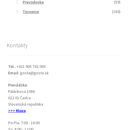
Prevodovka
(59)
Tesnenie
(180)
Kontakty
Tel.
: +421 905 742 069
Email
: gosta@gosta.sk
Prevádzka
:
Palárikova 1086
022 01 Čadca
Slovenská republika
>>> Mapa
Po-Pia: 7:00 - 16:00
So: 8:00 - 12:00