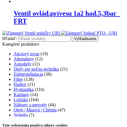
Ventil ovlád.prívesu 1a2 had.5,3bar_
FRT
Ventil sedačky URI
Spínač PTO - URI
Hľadať:
Vyhľadávanie
Kategórie produktov
Akciový tovar
(19)
Alternátory
(12)
Autodiely
(11)
Diely pre poľno techniku
(21)
Elektroinštalacia
(38)
Filtre
(128)
Hadice
(21)
Hydraulika
(116)
Kardany
(14)
Ložiská
(164)
Náhony a prevody
(44)
Oleje | Mazivá | Chémia
(47)
Sedadla
(7)
Šróbenie
(239)
Štartéry
(17)
Táto webstránka používa súbory cookies