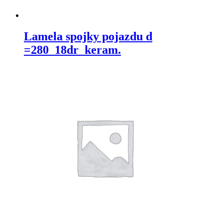
Lamela spojky pojazdu d
=280_18dr_keram.