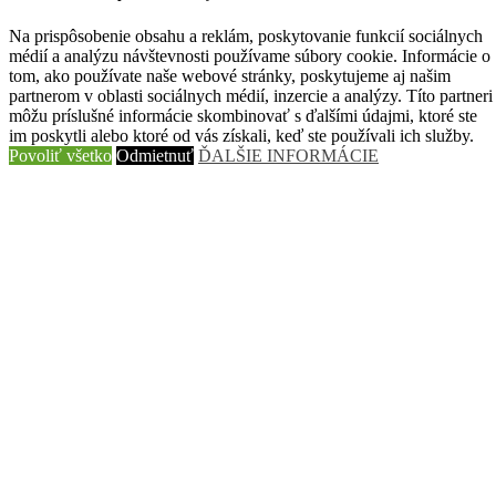
Tesnenia
(116)
Vzduchový systém
(90)
Na prispôsobenie obsahu a reklám, poskytovanie funkcií sociálnych
Zetor
(1416)
médií a analýzu návštevnosti používame súbory cookie. Informácie o
Elektroinštalacia
(80)
tom, ako používate naše webové stránky, poskytujeme aj našim
Hydraulika Zetor
(119)
partnerom v oblasti sociálnych médií, inzercie a analýzy. Títo partneri
Kabína_kapotaž
(166)
môžu príslušné informácie skombinovať s ďalšími údajmi, ktoré ste
Motor
(381)
im poskytli alebo ktoré od vás získali, keď ste používali ich služby.
ND_UNC
(19)
Povoliť všetko
Odmietnuť
ĎALŠIE INFORMÁCIE
Podvozok
(408)
Prevodovka
(59)
Tesnenie
(180)
Kontakty
Tel.
: +421 905 742 069
Email
: gosta@gosta.sk
Prevádzka
:
Palárikova 1086
022 01 Čadca
Slovenská republika
>>> Mapa
Po-Pia: 7:00 - 16:00
So: 8:00 - 12:00