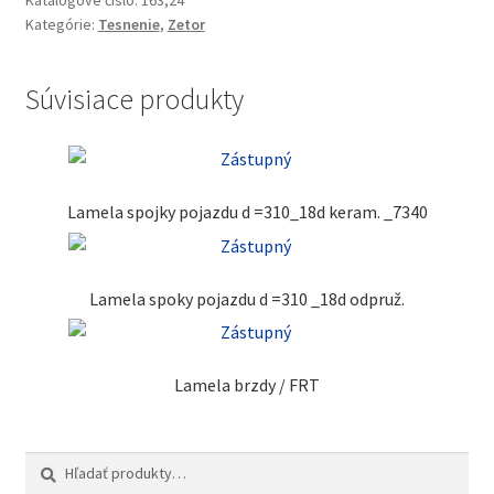
Katalógové číslo:
163,24
Kategórie:
Tesnenie
,
Zetor
Súvisiace produkty
Lamela spojky pojazdu d =310_18d keram. _7340
Lamela spoky pojazdu d =310 _18d odpruž.
Lamela brzdy / FRT
Hľadať:
Vyhľadávanie