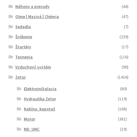
Náhony a prevody
(44)
Oleje | Mazivá | Chémia
(47)
Sedadla
(7)
Šróbenie
(239)
Štartéry
(17)
Tesnenia
(116)
Vzduchový systém
(90)
Zetor
(1416)
Elektroinštalacia
(80)
Hydraulika Zetor
(119)
Kabína_kapotaž
(166)
Motor
(381)
ND_UNC
(19)