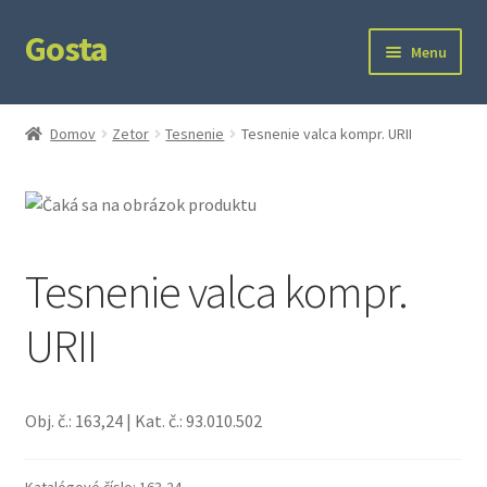
Gosta
Preskočiť
Preskočiť
Menu
na
na
navigáciu
obsah
Domov
Domov
Zetor
Tesnenie
Tesnenie valca kompr. URII
Kontakt
Ochrana súkromia
Tesnenie valca kompr.
URII
Obj. č.: 163,24 | Kat. č.: 93.010.502