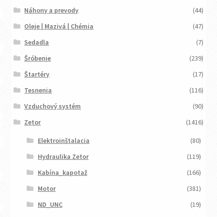
Náhony a prevody
(44)
Oleje | Mazivá | Chémia
(47)
Sedadla
(7)
Šróbenie
(239)
Štartéry
(17)
Tesnenia
(116)
Vzduchový systém
(90)
Zetor
(1416)
Elektroinštalacia
(80)
Hydraulika Zetor
(119)
Kabína_kapotaž
(166)
Motor
(381)
ND_UNC
(19)