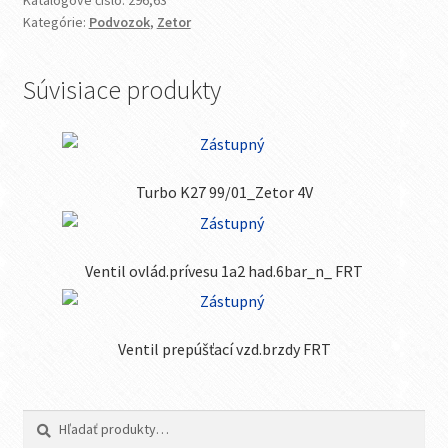
Katalógové číslo:
296,63
Kategórie:
Podvozok
,
Zetor
Súvisiace produkty
Turbo K27 99/01_Zetor 4V
Ventil ovlád.prívesu 1a2 had.6bar_n_ FRT
Ventil prepúšťací vzd.brzdy FRT
Hľadať:
Vyhľadávanie