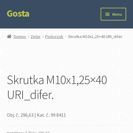
Gosta
Preskočiť
Preskočiť
Menu
na
na
navigáciu
obsah
Domov
Domov
Zetor
Podvozok
Skrutka M10x1,25×40 URI_difer.
Kontakt
Ochrana súkromia
Skrutka M10x1,25×40
URI_difer.
Obj. č.: 296,63 | Kat. č.: 99 8411