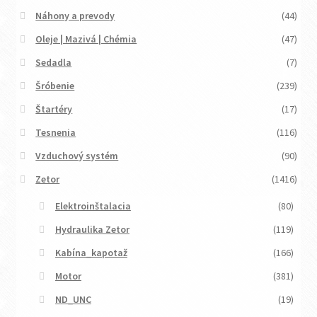
Náhony a prevody
(44)
Oleje | Mazivá | Chémia
(47)
Sedadla
(7)
Šróbenie
(239)
Štartéry
(17)
Tesnenia
(116)
Vzduchový systém
(90)
Zetor
(1416)
Elektroinštalacia
(80)
Hydraulika Zetor
(119)
Kabína_kapotaž
(166)
Motor
(381)
ND_UNC
(19)