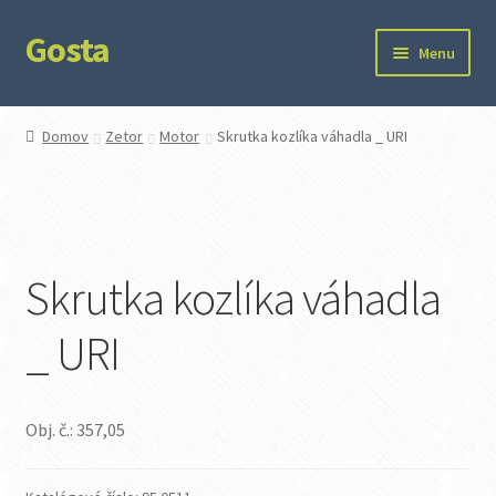
Gosta
Preskočiť
Preskočiť
Menu
na
na
navigáciu
obsah
Domov
Domov
Zetor
Motor
Skrutka kozlíka váhadla _ URI
Kontakt
Ochrana súkromia
Skrutka kozlíka váhadla
_ URI
Obj. č.: 357,05