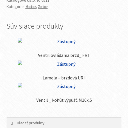
Katalógové číslo:
95 0511
Kategórie:
Motor
,
Zetor
Súvisiace produkty
Ventil ovládania brzd_ FRT
Lamela – brzdová UR I
Ventil _ kohút výpušť. M10x,5
Hľadať:
Vyhľadávanie