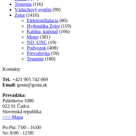
Tesnenia
(116)
Vzduchový systém
(90)
Zetor
(1416)
Elektroinštalacia
(80)
Hydraulika Zetor
(119)
Kabína_kapotaž
(166)
Motor
(381)
ND_UNC
(19)
Podvozok
(408)
Prevodovka
(59)
Tesnenie
(180)
Kontakty
Tel.
: +421 905 742 069
Email
: gosta@gosta.sk
Prevádzka
:
Palárikova 1086
022 01 Čadca
Slovenská republika
>>> Mapa
Po-Pia: 7:00 - 16:00
So: 8:00 - 12:00