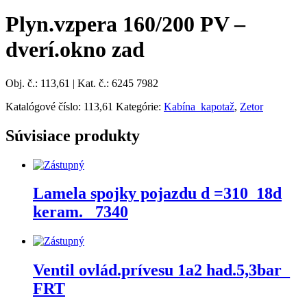
Plyn.vzpera 160/200 PV –
dverí.okno zad
Obj. č.: 113,61 | Kat. č.: 6245 7982
Katalógové číslo:
113,61
Kategórie:
Kabína_kapotaž
,
Zetor
Súvisiace produkty
Lamela spojky pojazdu d =310_18d
keram. _7340
Ventil ovlád.prívesu 1a2 had.5,3bar_
FRT