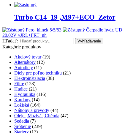
Turbo C14_19 ,M97+ECO_Zetor
Pero_klinek 5/5/53
Čerpadlo hydr. UD
20.02V //JRL+FRT_nh
Hľadať:
Vyhľadávanie
Kategórie produktov
Akciový tovar
(19)
Alternátory
(12)
Autodiely
(11)
Diely pre poľno techniku
(21)
Elektroinštalacia
(38)
Filtre
(128)
Hadice
(21)
Hydraulika
(116)
Kardany
(14)
Ložiská
(164)
Náhony a prevody
(44)
Oleje | Mazivá | Chémia
(47)
Sedadla
(7)
Šróbenie
(239)
Štartéry
(17)