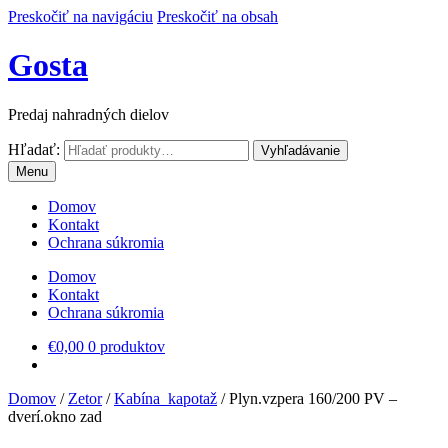
Preskočiť na navigáciu
Preskočiť na obsah
Gosta
Predaj nahradných dielov
Hľadať:
Vyhľadávanie
Menu
Domov
Kontakt
Ochrana súkromia
Domov
Kontakt
Ochrana súkromia
€
0,00
0 produktov
Domov
/
Zetor
/
Kabína_kapotaž
/
Plyn.vzpera 160/200 PV –
dverí.okno zad