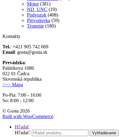
Motor
(381)
ND_UNC
(19)
Podvozok
(408)
Prevodovka
(59)
Tesnenie
(180)
Kontakty
Tel.
: +421 905 742 069
Email
: gosta@gosta.sk
Prevádzka
:
Palárikova 1086
022 01 Čadca
Slovenská republika
>>> Mapa
Po-Pia: 7:00 - 16:00
So: 8:00 - 12:00
© Gosta 2026
Built with WooCommerce
.
Hľadať
Hľadať:
Vyhľadávanie