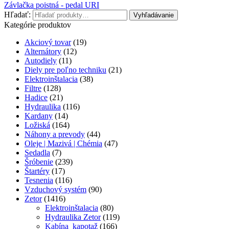
Závlačka poistná - pedal URI
Hľadať:
Vyhľadávanie
Kategórie produktov
Akciový tovar
(19)
Alternátory
(12)
Autodiely
(11)
Diely pre poľno techniku
(21)
Elektroinštalacia
(38)
Filtre
(128)
Hadice
(21)
Hydraulika
(116)
Kardany
(14)
Ložiská
(164)
Náhony a prevody
(44)
Oleje | Mazivá | Chémia
(47)
Sedadla
(7)
Šróbenie
(239)
Štartéry
(17)
Tesnenia
(116)
Vzduchový systém
(90)
Zetor
(1416)
Elektroinštalacia
(80)
Hydraulika Zetor
(119)
Kabína_kapotaž
(166)