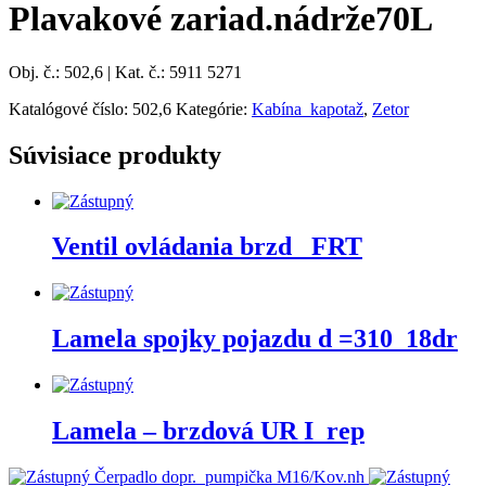
Plavakové zariad.nádrže70L
Obj. č.: 502,6 | Kat. č.: 5911 5271
Katalógové číslo:
502,6
Kategórie:
Kabína_kapotaž
,
Zetor
Súvisiace produkty
Ventil ovládania brzd_ FRT
Lamela spojky pojazdu d =310_18dr
Lamela – brzdová UR I_rep
Čerpadlo dopr._pumpička M16/Kov.nh