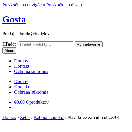
Preskočiť na navigáciu
Preskočiť na obsah
Gosta
Predaj nahradných dielov
Hľadať:
Vyhľadávanie
Menu
Domov
Kontakt
Ochrana súkromia
Domov
Kontakt
Ochrana súkromia
€
0,00
0 produktov
Domov
/
Zetor
/
Kabína_kapotaž
/
Plavakové zariad.nádrže70L