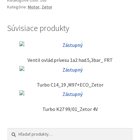
Katalógové číslo:
163
Kategórie:
Motor
,
Zetor
Súvisiace produkty
Ventil ovlád.prívesu 1a2 had.5,3bar_ FRT
Turbo C14_19 ,M97+ECO_Zetor
Turbo K27 99/01_Zetor 4V
Hľadať:
Vyhľadávanie