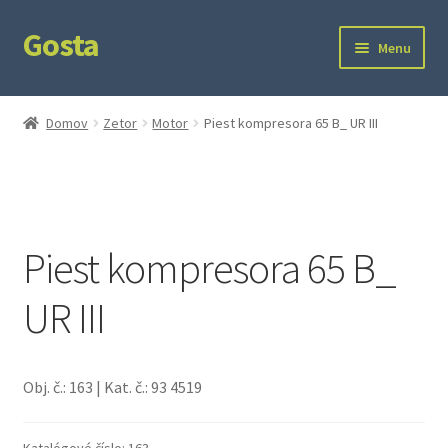
Gosta
Preskočiť
Preskočiť
Menu
na
na
navigáciu
obsah
Domov
Domov
Zetor
Motor
Piest kompresora 65 B_ UR III
Kontakt
Ochrana súkromia
Piest kompresora 65 B_
UR III
Obj. č.: 163 | Kat. č.: 93 4519