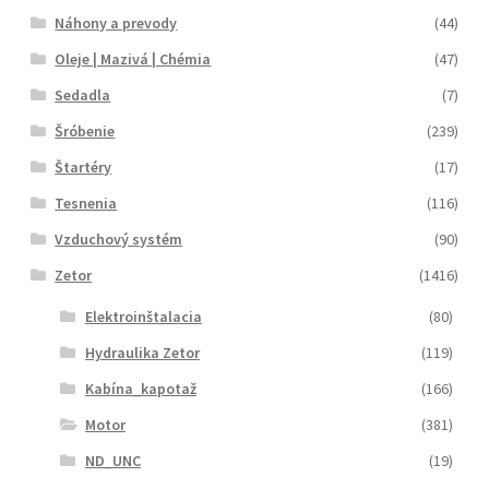
Náhony a prevody
(44)
Oleje | Mazivá | Chémia
(47)
Sedadla
(7)
Šróbenie
(239)
Štartéry
(17)
Tesnenia
(116)
Vzduchový systém
(90)
Zetor
(1416)
Elektroinštalacia
(80)
Hydraulika Zetor
(119)
Kabína_kapotaž
(166)
Motor
(381)
ND_UNC
(19)