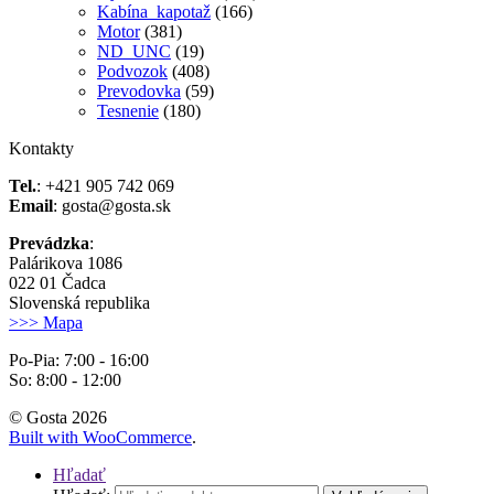
Kabína_kapotaž
(166)
Motor
(381)
ND_UNC
(19)
Podvozok
(408)
Prevodovka
(59)
Tesnenie
(180)
Kontakty
Tel.
: +421 905 742 069
Email
: gosta@gosta.sk
Prevádzka
:
Palárikova 1086
022 01 Čadca
Slovenská republika
>>> Mapa
Po-Pia: 7:00 - 16:00
So: 8:00 - 12:00
© Gosta 2026
Built with WooCommerce
.
Hľadať