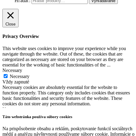
Hľadať:
Vyhľadávanie
Close
Privacy Overview
This website uses cookies to improve your experience while you
navigate through the website. Out of these, the cookies that are
categorized as necessary are stored on your browser as they are
essential for the working of basic functionalities of the
...
Necessary
Necessary
Vždy zapnuté
Necessary cookies are absolutely essential for the website to
function properly. This category only includes cookies that ensures
basic functionalities and security features of the website. These
cookies do not store any personal information.
Non-necessary
Non-necessary
Táto webstránka používa súbory cookies
Any cookies that may not be particularly necessary for the website
to function and is used specifically to collect user personal data via
Na prispôsobenie obsahu a reklám, poskytovanie funkcií sociálnych
analytics, ads, other embedded contents are termed as non-necessary
médií a analýzu návštevnosti používame súbory cookie. Informácie o