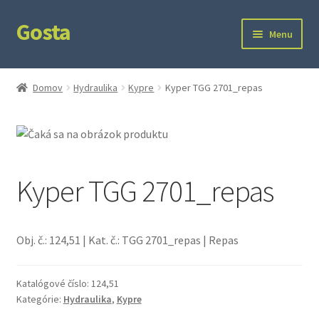
Gosta
Preskočiť
Preskočiť
Menu
na
na
navigáciu
obsah
Domov
Domov
Hydraulika
Kypre
Kyper TGG 2701_repas
Kontakt
Ochrana súkromia
Kyper TGG 2701_repas
Obj. č.: 124,51 | Kat. č.: TGG 2701_repas | Repas
Katalógové číslo:
124,51
Kategórie:
Hydraulika
,
Kypre