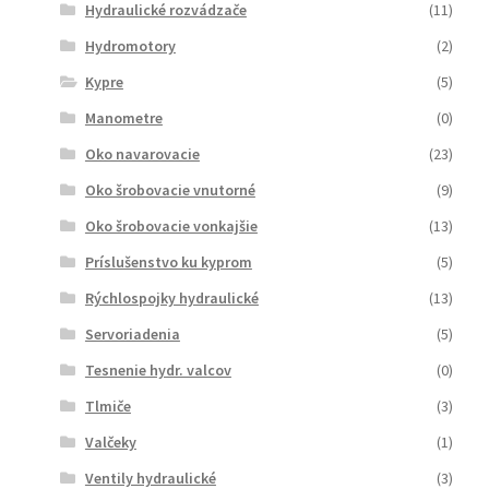
Hydraulické rozvádzače
(11)
Hydromotory
(2)
Kypre
(5)
Manometre
(0)
Oko navarovacie
(23)
Oko šrobovacie vnutorné
(9)
Oko šrobovacie vonkajšie
(13)
Príslušenstvo ku kyprom
(5)
Rýchlospojky hydraulické
(13)
Servoriadenia
(5)
Tesnenie hydr. valcov
(0)
Tlmiče
(3)
Valčeky
(1)
Ventily hydraulické
(3)