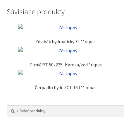
Súvisiace produkty
Zdvihák hydraulický 7t **repas
Tlmič PT 50x225_Karosa/zad *repas
Čerpadlo hydr. ZCT 16 L** repas
Hľadať:
Vyhľadávanie