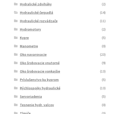
Hydralické zdviháky
(2)
Hydraulické čerpadlá
(14)
Hydraulické rozvádzače
(11)
Hydromotory
(2)
Kypre
(5)
Manometre
(0)
Oko navarovacie
(23)
Oko šrobovacie vnutorné
(9)
Oko šrobovacie vonkajšie
(13)
Príslušenstvo ku kyprom
(5)
Rýchlospojky hydraulické
(13)
Servoriadenia
(5)
Tesnenie hydr. valcov
(0)
Tlmiče
(3)