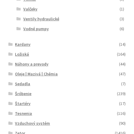
Valčeky
(1)
Ventily hydraulické
(3)
Vodné pumpy
(6)
Kardany
(14)
Ložiská
(164)
Náhony a prevody
(44)
Oleje | Mazivá | Chémia
(47)
Sedadla
(7)
Šróbenie
(239)
Štartéry
(17)
Tesnenia
(116)
Vzduchový systém
(90)
Zetor
(1416)