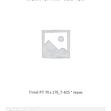
Tlmič PT 70 x 170_T-815 * repas
Hľadať:
Vyhľadávanie