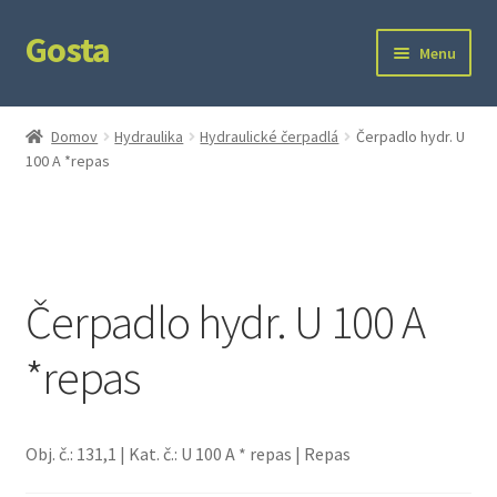
Gosta
Preskočiť
Preskočiť
Menu
na
na
navigáciu
obsah
Domov
Domov
Hydraulika
Hydraulické čerpadlá
Čerpadlo hydr. U
100 A *repas
Kontakt
Ochrana súkromia
Čerpadlo hydr. U 100 A
*repas
Obj. č.: 131,1 | Kat. č.: U 100 A * repas | Repas