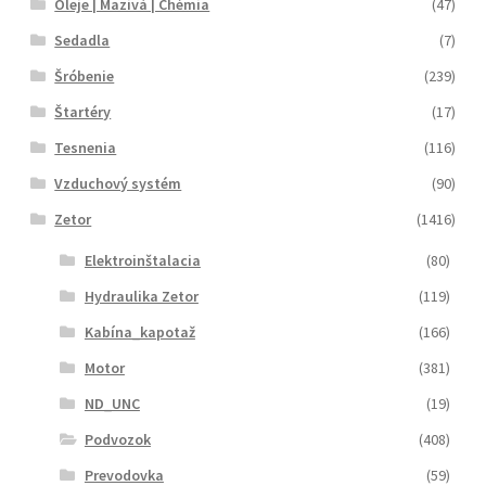
Oleje | Mazivá | Chémia
(47)
Sedadla
(7)
Šróbenie
(239)
Štartéry
(17)
Tesnenia
(116)
Vzduchový systém
(90)
Zetor
(1416)
Elektroinštalacia
(80)
Hydraulika Zetor
(119)
Kabína_kapotaž
(166)
Motor
(381)
ND_UNC
(19)
Podvozok
(408)
Prevodovka
(59)