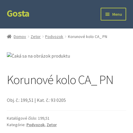
Gosta
Preskočiť
Preskočiť
Menu
na
na
navigáciu
obsah
Domov
Domov
Zetor
Podvozok
Korunové kolo CA_ PN
Kontakt
Ochrana súkromia
Korunové kolo CA_ PN
Obj. č.: 199,51 | Kat. č.: 93 0205
Katalógové číslo:
199,51
Kategórie:
Podvozok
,
Zetor