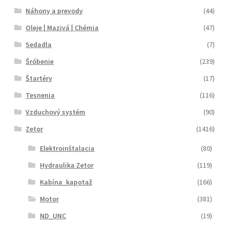
Náhony a prevody
(44)
Oleje | Mazivá | Chémia
(47)
Sedadla
(7)
Šróbenie
(239)
Štartéry
(17)
Tesnenia
(116)
Vzduchový systém
(90)
Zetor
(1416)
Elektroinštalacia
(80)
Hydraulika Zetor
(119)
Kabína_kapotaž
(166)
Motor
(381)
ND_UNC
(19)