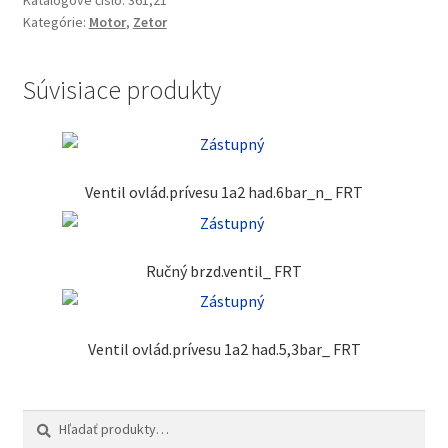
Katalógové číslo:
361,21
Kategórie:
Motor
,
Zetor
Súvisiace produkty
Ventil ovlád.prívesu 1a2 had.6bar_n_ FRT
Ručný brzd.ventil_ FRT
Ventil ovlád.prívesu 1a2 had.5,3bar_ FRT
Hľadať:
Vyhľadávanie