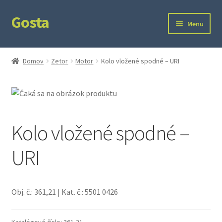
Gosta
Preskočiť
Preskočiť
Menu
na
na
navigáciu
obsah
Domov
Domov
Zetor
Motor
Kolo vložené spodné – URI
Kontakt
Ochrana súkromia
Kolo vložené spodné –
URI
Obj. č.: 361,21 | Kat. č.: 5501 0426