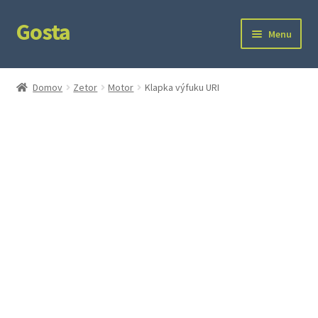
Gosta
Preskočiť
Preskočiť
Menu
na
na
navigáciu
obsah
Domov
Domov
Zetor
Motor
Klapka výfuku URI
Kontakt
Ochrana súkromia