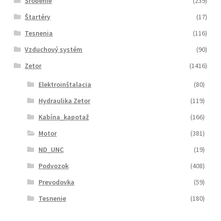
Šróbenie
(239)
Štartéry
(17)
Tesnenia
(116)
Vzduchový systém
(90)
Zetor
(1416)
Elektroinštalacia
(80)
Hydraulika Zetor
(119)
Kabína_kapotaž
(166)
Motor
(381)
ND_UNC
(19)
Podvozok
(408)
Prevodovka
(59)
Tesnenie
(180)