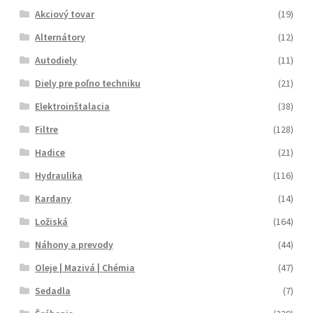
Akciový tovar
(19)
Alternátory
(12)
Autodiely
(11)
Diely pre poľno techniku
(21)
Elektroinštalacia
(38)
Filtre
(128)
Hadice
(21)
Hydraulika
(116)
Kardany
(14)
Ložiská
(164)
Náhony a prevody
(44)
Oleje | Mazivá | Chémia
(47)
Sedadla
(7)