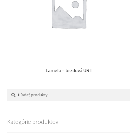
Lamela – brzdová UR I
Hľadať:
Vyhľadávanie
Kategórie produktov