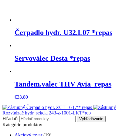
Čerpadlo hydr. U32.L07 *repas
Servoválec Desta *repas
Tandem.valec THV Avia_repas
€
33,80
Čerpadlo hydr. ZCT 16 L** repas
Rozvádzač hydr. sekcia 243-z-1001-LKT*rep
Hľadať:
Vyhľadávanie
Kategórie produktov
Akciový tovar
(19)