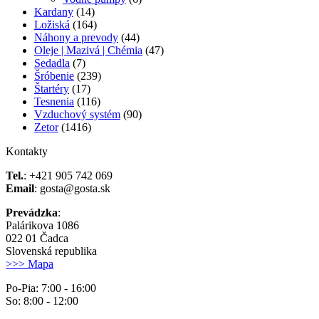
Kardany
(14)
Ložiská
(164)
Náhony a prevody
(44)
Oleje | Mazivá | Chémia
(47)
Sedadla
(7)
Šróbenie
(239)
Štartéry
(17)
Tesnenia
(116)
Vzduchový systém
(90)
Zetor
(1416)
Kontakty
Tel.
: +421 905 742 069
Email
: gosta@gosta.sk
Prevádzka
:
Palárikova 1086
022 01 Čadca
Slovenská republika
>>> Mapa
Po-Pia: 7:00 - 16:00
So: 8:00 - 12:00