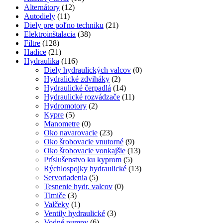
Alternátory
(12)
Autodiely
(11)
Diely pre poľno techniku
(21)
Elektroinštalacia
(38)
Filtre
(128)
Hadice
(21)
Hydraulika
(116)
Diely hydraulických valcov
(0)
Hydralické zdviháky
(2)
Hydraulické čerpadlá
(14)
Hydraulické rozvádzače
(11)
Hydromotory
(2)
Kypre
(5)
Manometre
(0)
Oko navarovacie
(23)
Oko šrobovacie vnutorné
(9)
Oko šrobovacie vonkajšie
(13)
Príslušenstvo ku kyprom
(5)
Rýchlospojky hydraulické
(13)
Servoriadenia
(5)
Tesnenie hydr. valcov
(0)
Tlmiče
(3)
Valčeky
(1)
Ventily hydraulické
(3)
Vodné pumpy
(6)