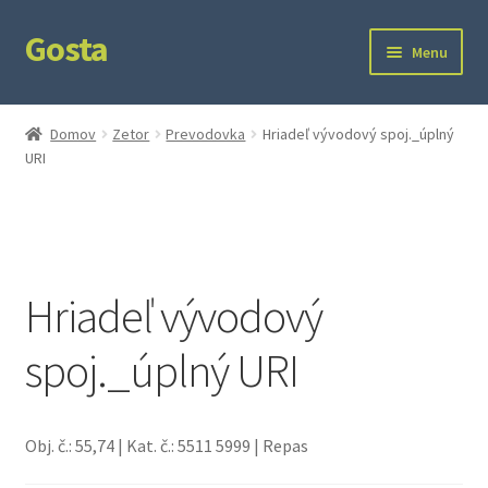
Gosta
Preskočiť
Preskočiť
Menu
na
na
navigáciu
obsah
Domov
Domov
Zetor
Prevodovka
Hriadeľ vývodový spoj._úplný
URI
Kontakt
Ochrana súkromia
Hriadeľ vývodový
spoj._úplný URI
Obj. č.: 55,74 | Kat. č.: 5511 5999 | Repas