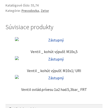
Katalógové číslo:
55,74
Kategórie:
Prevodovka
,
Zetor
Súvisiace produkty
Ventil _ kohút výpušť. M10x,5
Ventil _ kohút výpušť. M10x1/ URI
Ventil ovlád.prívesu 1a2 had.5,3bar_ FRT
Hľadať:
Vyhľadávanie