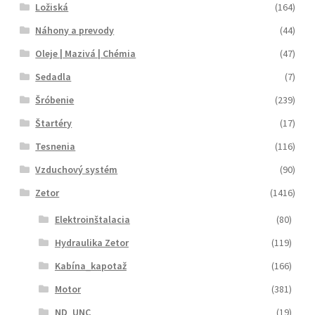
Ložiská
(164)
Náhony a prevody
(44)
Oleje | Mazivá | Chémia
(47)
Sedadla
(7)
Šróbenie
(239)
Štartéry
(17)
Tesnenia
(116)
Vzduchový systém
(90)
Zetor
(1416)
Elektroinštalacia
(80)
Hydraulika Zetor
(119)
Kabína_kapotaž
(166)
Motor
(381)
ND_UNC
(19)