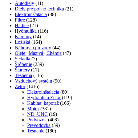
Autodiely
(11)
Diely pre poľno techniku
(21)
Elektroinštalacia
(38)
Filtre
(128)
Hadice
(21)
Hydraulika
(116)
Kardany
(14)
Ložiská
(164)
Náhony a prevody
(44)
Oleje | Mazivá | Chémia
(47)
Sedadla
(7)
Šróbenie
(239)
Štartéry
(17)
Tesnenia
(116)
Vzduchový systém
(90)
Zetor
(1416)
Elektroinštalacia
(80)
Hydraulika Zetor
(119)
Kabína_kapotaž
(166)
Motor
(381)
ND_UNC
(19)
Podvozok
(408)
Prevodovka
(59)
Tesnenie
(180)