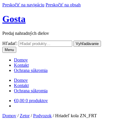
Preskočiť na navigáciu
Preskočiť na obsah
Gosta
Predaj nahradných dielov
Hľadať:
Vyhľadávanie
Menu
Domov
Kontakt
Ochrana súkromia
Domov
Kontakt
Ochrana súkromia
€
0,00
0 produktov
Domov
/
Zetor
/
Podvozok
/
Hriadeľ kola ZN_FRT