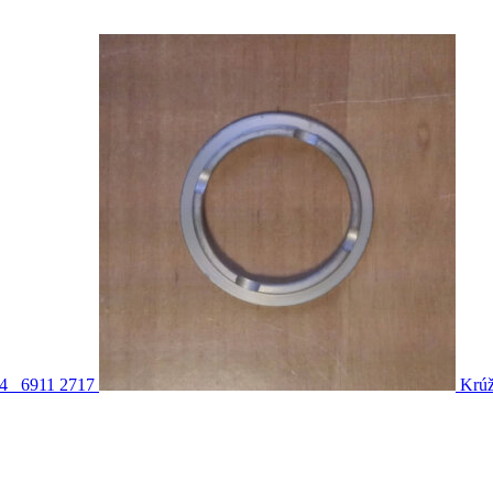
4_ 6911 2717
Krú