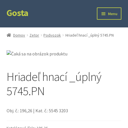
Gosta
Preskočiť
Preskočiť
Menu
na
na
navigáciu
obsah
Domov
Domov
Zetor
Podvozok
Hriadeľ hnací _úplný 5745.PN
Kontakt
Ochrana súkromia
Hriadeľ hnací _úplný
5745.PN
Obj. č.: 196,26 | Kat. č.: 5545 3203