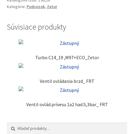
Katalógové číslo:
196,26
Kategórie:
Podvozok
,
Zetor
Súvisiace produkty
Turbo C14_19 ,M97+ECO_Zetor
Ventil ovládania brzd_ FRT
Ventil ovlád.prívesu 1a2 had.5,3bar_ FRT
Hľadať:
Vyhľadávanie