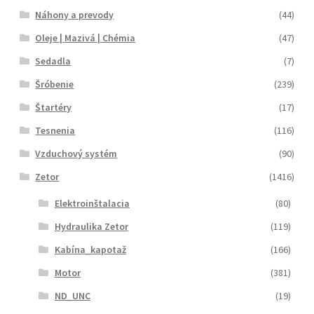
Náhony a prevody
(44)
Oleje | Mazivá | Chémia
(47)
Sedadla
(7)
Šróbenie
(239)
Štartéry
(17)
Tesnenia
(116)
Vzduchový systém
(90)
Zetor
(1416)
Elektroinštalacia
(80)
Hydraulika Zetor
(119)
Kabína_kapotaž
(166)
Motor
(381)
ND_UNC
(19)