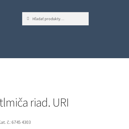
Hľadať:
Vyhľadávanie
tlmiča riad. URI
Kat. č.: 6745 4303