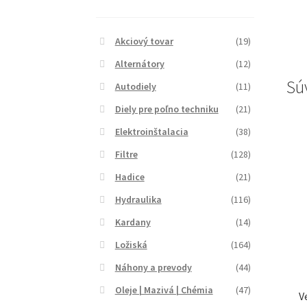
Akciový tovar
(19)
Alternátory
(12)
Sú
Autodiely
(11)
Diely pre poľno techniku
(21)
Elektroinštalacia
(38)
Filtre
(128)
Hadice
(21)
Hydraulika
(116)
Kardany
(14)
Ložiská
(164)
Náhony a prevody
(44)
Oleje | Mazivá | Chémia
(47)
V