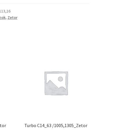
113,16
zok
,
Zetor
tor
Turbo C14_63 /1005,1305_Zetor