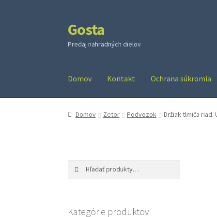
Gosta
Preskočiť
Preskočiť
na
na
Predaj nahradných dielov
navigáciu
obsah
Domov
Kontakt
Ochrana súkromia
Domov
Zetor
Podvozok
Držiak tlmiča riad. 
Hľadať:
Vyhľadávanie
Kategórie produktov