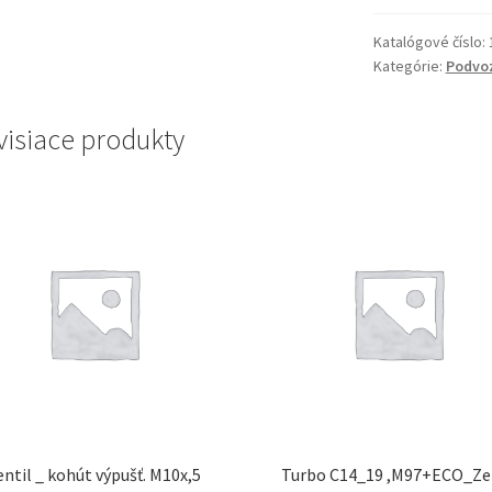
Katalógové číslo:
Kategórie:
Podvo
visiace produkty
entil _ kohút výpušť. M10x,5
Turbo C14_19 ,M97+ECO_Ze