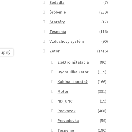
Sedadla
(7)
Šróbenie
(239)
Štartéry
(17)
Tesnenia
(116)
Vzduchový systém
(90)
Zetor
(1416)
Elektroinštalacia
(80)
Hydraulika Zetor
(119)
Kabína_kapotaž
(166)
Motor
(381)
ND_UNC
(19)
Podvozok
(408)
Prevodovka
(59)
Tesnenie
(180)