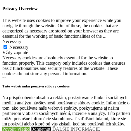
Privacy Overview
This website uses cookies to improve your experience while you
navigate through the website. Out of these, the cookies that are
categorized as necessary are stored on your browser as they are
essential for the working of basic functionalities of the
...
Necessary
Necessary
Vždy zapnuté
Necessary cookies are absolutely essential for the website to
function properly. This category only includes cookies that ensures
basic functionalities and security features of the website. These
cookies do not store any personal information.
Non-necessary
Non-necessary
Táto webstránka používa súbory cookies
Any cookies that may not be particularly necessary for the website
to function and is used specifically to collect user personal data via
Na prispôsobenie obsahu a reklám, poskytovanie funkcií sociálnych
analytics, ads, other embedded contents are termed as non-necessary
médií a analýzu návštevnosti používame súbory cookie. Informácie o
cookies. It is mandatory to procure user consent prior to running
tom, ako používate naše webové stránky, poskytujeme aj našim
these cookies on your website.
partnerom v oblasti sociálnych médií, inzercie a analýzy. Títo partneri
ULOŽIŤ A PRIJAŤ
môžu príslušné informácie skombinovať s ďalšími údajmi, ktoré ste
im poskytli alebo ktoré od vás získali, keď ste používali ich služby.
Povoliť všetko
Odmietnuť
ĎALŠIE INFORMÁCIE