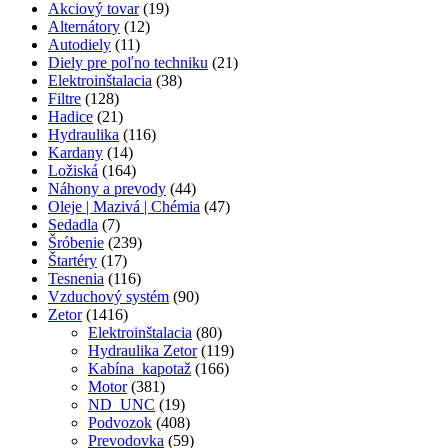
Akciový tovar
(19)
Alternátory
(12)
Autodiely
(11)
Diely pre poľno techniku
(21)
Elektroinštalacia
(38)
Filtre
(128)
Hadice
(21)
Hydraulika
(116)
Kardany
(14)
Ložiská
(164)
Náhony a prevody
(44)
Oleje | Mazivá | Chémia
(47)
Sedadla
(7)
Šróbenie
(239)
Štartéry
(17)
Tesnenia
(116)
Vzduchový systém
(90)
Zetor
(1416)
Elektroinštalacia
(80)
Hydraulika Zetor
(119)
Kabína_kapotaž
(166)
Motor
(381)
ND_UNC
(19)
Podvozok
(408)
Prevodovka
(59)