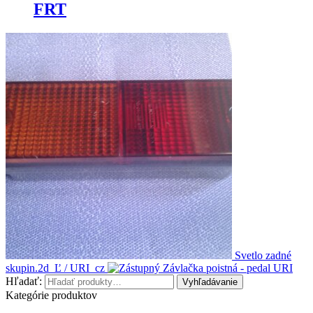
FRT
Svetlo zadné
skupin.2d_Ľ / URI_cz
Závlačka poistná - pedal URI
Hľadať:
Vyhľadávanie
Kategórie produktov