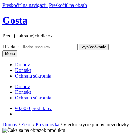
Preskočiť na navigáciu
Preskočiť na obsah
Gosta
Predaj nahradných dielov
Hľadať:
Vyhľadávanie
Menu
Domov
Kontakt
Ochrana súkromia
Domov
Kontakt
Ochrana súkromia
€
0,00
0 produktov
Domov
/
Zetor
/
Prevodovka
/
Viečko krycie pridav.prevodovky