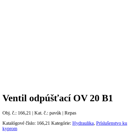
Ventil odpúšťací OV 20 B1
Obj. č.: 166,21 | Kat. č.: pavúk | Repas
Katalógové číslo:
166,21
Kategórie:
Hydraulika
,
Príslušenstvo ku
kyprom