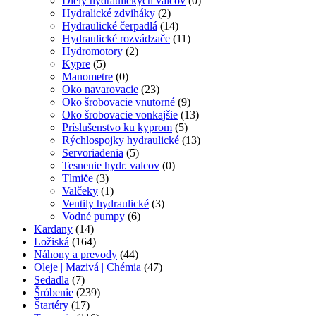
Diely hydraulických valcov
(0)
Hydralické zdviháky
(2)
Hydraulické čerpadlá
(14)
Hydraulické rozvádzače
(11)
Hydromotory
(2)
Kypre
(5)
Manometre
(0)
Oko navarovacie
(23)
Oko šrobovacie vnutorné
(9)
Oko šrobovacie vonkajšie
(13)
Príslušenstvo ku kyprom
(5)
Rýchlospojky hydraulické
(13)
Servoriadenia
(5)
Tesnenie hydr. valcov
(0)
Tlmiče
(3)
Valčeky
(1)
Ventily hydraulické
(3)
Vodné pumpy
(6)
Kardany
(14)
Ložiská
(164)
Náhony a prevody
(44)
Oleje | Mazivá | Chémia
(47)
Sedadla
(7)
Šróbenie
(239)
Štartéry
(17)