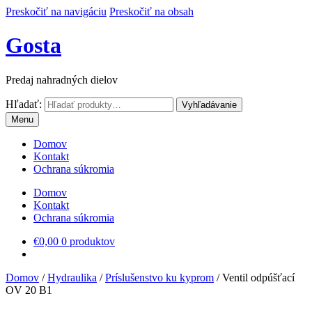
Preskočiť na navigáciu
Preskočiť na obsah
Gosta
Predaj nahradných dielov
Hľadať:
Vyhľadávanie
Menu
Domov
Kontakt
Ochrana súkromia
Domov
Kontakt
Ochrana súkromia
€
0,00
0 produktov
Domov
/
Hydraulika
/
Príslušenstvo ku kyprom
/
Ventil odpúšťací
OV 20 B1