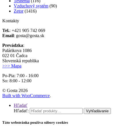
Tesnenia
(116)
Vzduchový systém
(90)
Zetor
(1416)
Kontakty
Tel.
: +421 905 742 069
Email
: gosta@gosta.sk
Prevádzka
:
Palárikova 1086
022 01 Čadca
Slovenská republika
>>> Mapa
Po-Pia: 7:00 - 16:00
So: 8:00 - 12:00
© Gosta 2026
Built with WooCommerce
.
Hľadať
Hľadať:
Vyhľadávanie
Táto webstránka používa súbory cookies