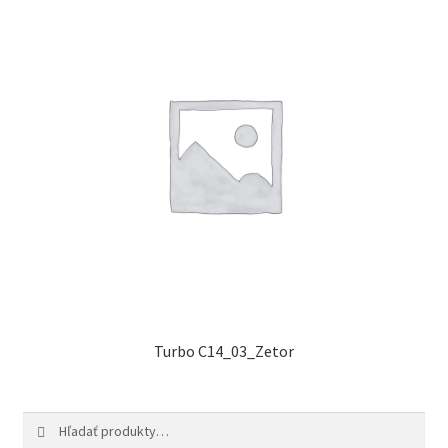
Turbo C14_03_Zetor
Hľadať:
Vyhľadávanie