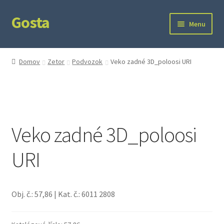
Gosta
Preskočiť
Preskočiť
Menu
na
na
navigáciu
obsah
Domov
Domov
Zetor
Podvozok
Veko zadné 3D_poloosi URI
Kontakt
Ochrana súkromia
Veko zadné 3D_poloosi
URI
Obj. č.: 57,86 | Kat. č.: 6011 2808