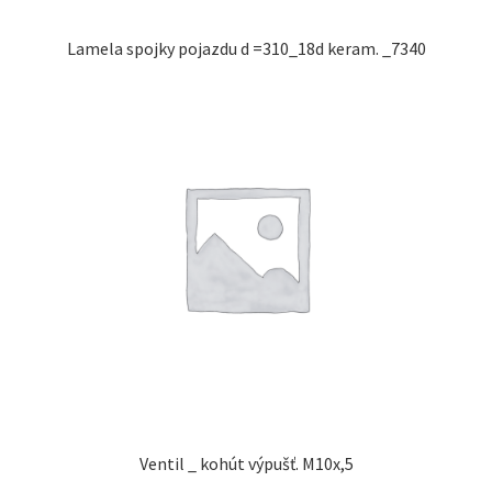
Lamela spojky pojazdu d =310_18d keram. _7340
Ventil _ kohút výpušť. M10x,5