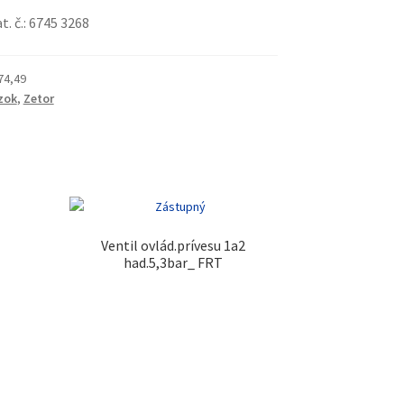
at. č.: 6745 3268
74,49
zok
,
Zetor
Ventil ovlád.prívesu 1a2
had.5,3bar_ FRT