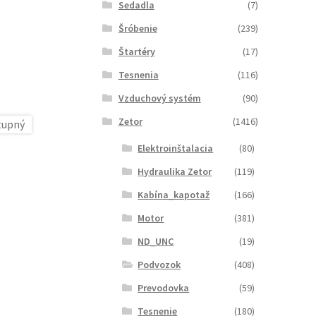
Sedadla
(7)
Šróbenie
(239)
Štartéry
(17)
Tesnenia
(116)
Vzduchový systém
(90)
Zetor
(1416)
Elektroinštalacia
(80)
Hydraulika Zetor
(119)
Kabína_kapotaž
(166)
Motor
(381)
ND_UNC
(19)
Podvozok
(408)
Prevodovka
(59)
Tesnenie
(180)