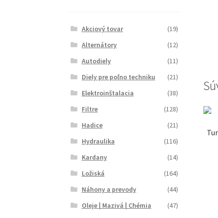
Akciový tovar
(19)
Alternátory
(12)
Autodiely
(11)
Diely pre poľno techniku
(21)
Sú
Elektroinštalacia
(38)
Filtre
(128)
Hadice
(21)
Tur
Hydraulika
(116)
Kardany
(14)
Ložiská
(164)
Náhony a prevody
(44)
Oleje | Mazivá | Chémia
(47)