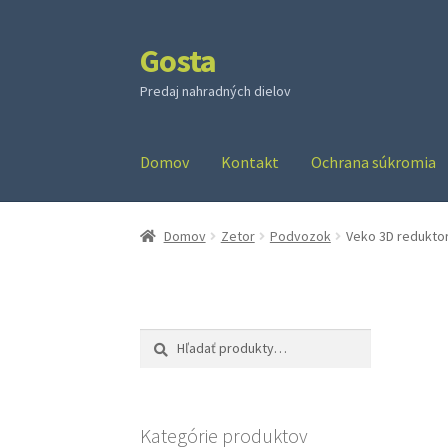
Gosta
Preskočiť
Preskočiť
na
na
Predaj nahradných dielov
navigáciu
obsah
Domov
Kontakt
Ochrana súkromia
Domov
Zetor
Podvozok
Veko 3D reduktor
Hľadať:
Vyhľadávanie
Kategórie produktov