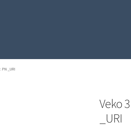
. PN _URI
Veko 3
_URI