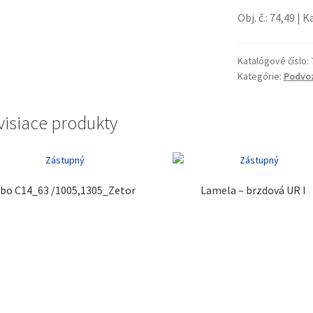
Obj. č.: 74,49 | K
Katalógové číslo:
Kategórie:
Podvo
visiace produkty
bo C14_63 /1005,1305_Zetor
Lamela – brzdová UR I