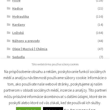
Filtre
(128)
Hadice
(21)
Hydraulika
(116)
Kardany
(14)
Ložiská
(164)
Náhony a prevody
(44)
Oleje | Mazivá | Chémia
(47)
Sedadla
(7)
Táto webstránka používa súbory cookies
Šróbenie
(239)
Na prispôsobenie obsahu a reklám, poskytovanie funkcií sociálnych
Štartéry
(17)
médií a analýzu návštevnosti používame súbory cookie. Informácie o
Tesnenia
(116)
tom, ako používate naše webové stránky, poskytujeme aj našim
Vzduchový systém
(90)
partnerom v oblasti sociálnych médií, inzercie a analýzy. Títo partneri
môžu príslušné informácie skombinovať s ďalšími údajmi, ktoré ste im
Zetor
(1416)
poskytli alebo ktoré od vás získali, keď ste používali ich služby.
Elektroinštalacia
(80)