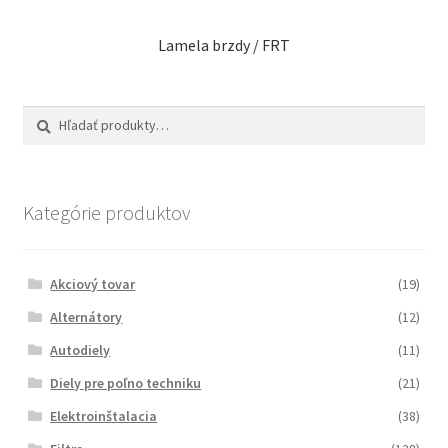
Lamela brzdy / FRT
Hľadať:
Vyhľadávanie
Kategórie produktov
Akciový tovar
(19)
Alternátory
(12)
Autodiely
(11)
Diely pre poľno techniku
(21)
Elektroinštalacia
(38)