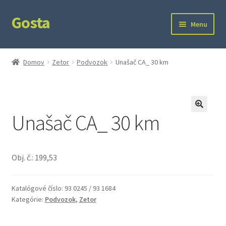
Gosta
Preskočiť
Preskočiť
Menu
na
na
navigáciu
obsah
Domov
Domov
Zetor
Podvozok
Unašač CA_ 30 km
Kontakt
Ochrana súkromia
Unašač CA_ 30 km
🔍
Obj. č.: 199,53
Katalógové číslo:
93 0245 / 93 1684
Kategórie:
Podvozok
,
Zetor