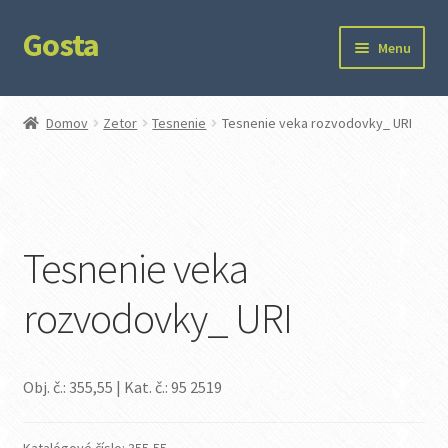
Gosta
Preskočiť
Preskočiť
Menu
na
na
navigáciu
obsah
Domov
Domov
Zetor
Tesnenie
Tesnenie veka rozvodovky_ URI
Kontakt
Ochrana súkromia
Tesnenie veka
rozvodovky_ URI
Obj. č.: 355,55 | Kat. č.: 95 2519