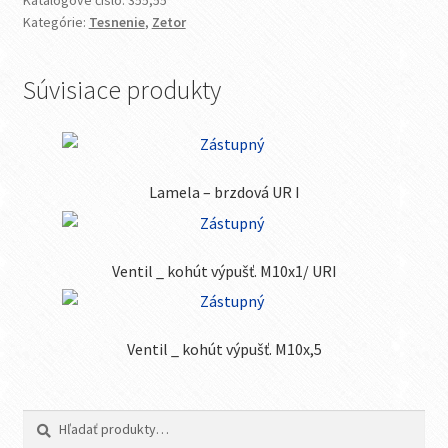
Katalógové číslo:
355,55
Kategórie:
Tesnenie
,
Zetor
Súvisiace produkty
Lamela – brzdová UR I
Ventil _ kohút výpušť. M10x1/ URI
Ventil _ kohút výpušť. M10x,5
Hľadať:
Vyhľadávanie