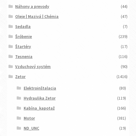
Náhony a prevody
(44)
Oleje | Mazivá | Chémia
(47)
Sedadla
(7)
Šróbenie
(239)
Štartéry
(17)
Tesnenia
(116)
Vzduchový systém
(90)
Zetor
(1416)
Elektroinštalacia
(80)
Hydraulika Zetor
(119)
Kabína_kapotaž
(166)
Motor
(381)
ND_UNC
(19)