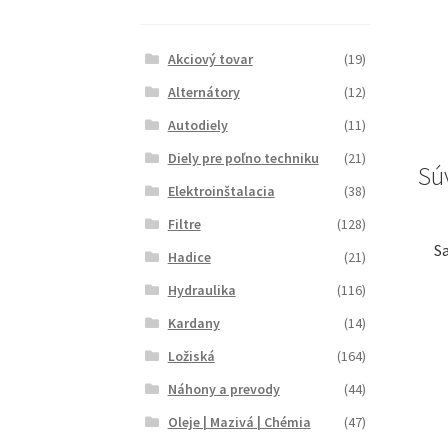
Akciový tovar
(19)
Alternátory
(12)
Autodiely
(11)
Diely pre poľno techniku
(21)
Sú
Elektroinštalacia
(38)
Filtre
(128)
Sa
Hadice
(21)
Hydraulika
(116)
Kardany
(14)
Ložiská
(164)
Náhony a prevody
(44)
Oleje | Mazivá | Chémia
(47)