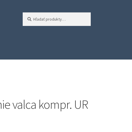
Hľadať:
Vyhľadávanie
ie valca kompr. UR