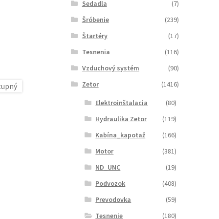
Sedadla
(7)
Šróbenie
(239)
Štartéry
(17)
Tesnenia
(116)
Vzduchový systém
(90)
Zetor
(1416)
Elektroinštalacia
(80)
Hydraulika Zetor
(119)
Kabína_kapotaž
(166)
Motor
(381)
ND_UNC
(19)
Podvozok
(408)
Prevodovka
(59)
Tesnenie
(180)