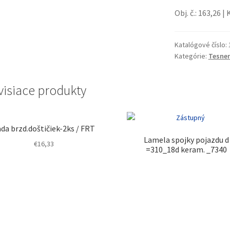
Obj. č.: 163,26 | 
Katalógové číslo:
Kategórie:
Tesnen
visiace produkty
da brzd.doštičiek-2ks / FRT
Lamela spojky pojazdu d
€
16,33
=310_18d keram. _7340