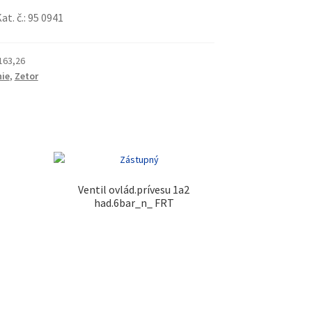
Kat. č.: 95 0941
163,26
ie
,
Zetor
Ventil ovlád.prívesu 1a2
had.6bar_n_ FRT