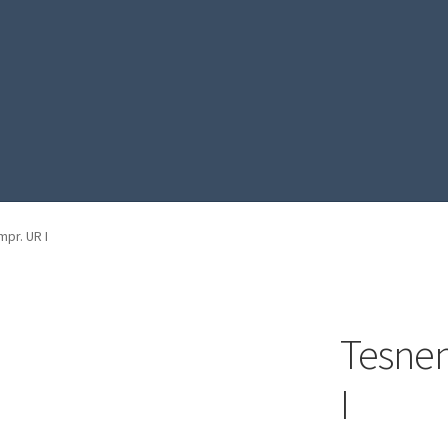
pr. UR I
Tesnen
I