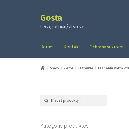
Gosta
Preskočiť
Preskočiť
na
na
Predaj nahradných dielov
navigáciu
obsah
Domov
Kontakt
Ochrana súkromia
Domov
Zetor
Tesnenie
Tesnenie valca kom
Hľadať:
Vyhľadávanie
Kategórie produktov