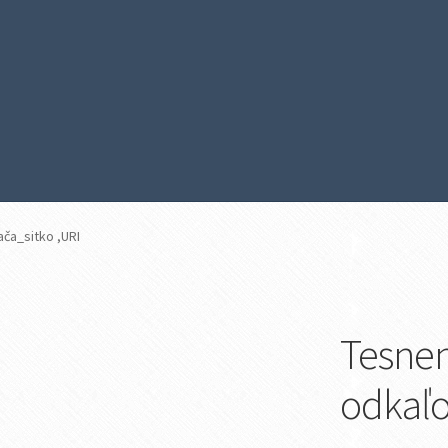
ča_sitko ,URI
Tesnen
odkaľo