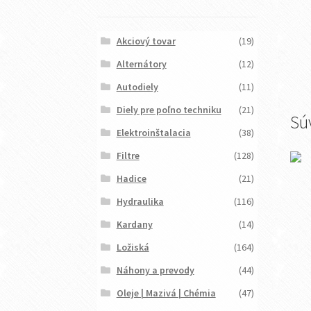
Akciový tovar
(19)
Alternátory
(12)
Autodiely
(11)
Diely pre poľno techniku
(21)
Sú
Elektroinštalacia
(38)
Filtre
(128)
Hadice
(21)
Hydraulika
(116)
Kardany
(14)
Ložiská
(164)
Náhony a prevody
(44)
Oleje | Mazivá | Chémia
(47)