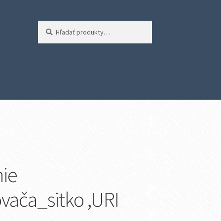
Hľadať:
Vyhľadávanie
ie
vača_sitko ,URI