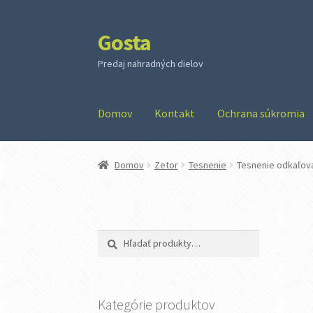
Gosta
Preskočiť
Preskočiť
na
na
Predaj nahradných dielov
navigáciu
obsah
Domov
Kontakt
Ochrana súkromia
Domov
Zetor
Tesnenie
Tesnenie odkaľova
Hľadať:
Vyhľadávanie
Kategórie produktov