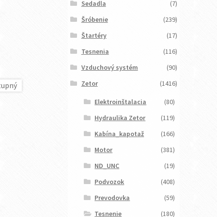
Sedadla
(7)
Šróbenie
(239)
Štartéry
(17)
Tesnenia
(116)
Vzduchový systém
(90)
Zetor
(1416)
Elektroinštalacia
(80)
Hydraulika Zetor
(119)
Kabína_kapotaž
(166)
Motor
(381)
ND_UNC
(19)
Podvozok
(408)
Prevodovka
(59)
Tesnenie
(180)