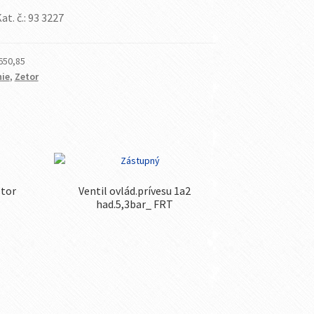
Kat. č.: 93 3227
650,85
ie
,
Zetor
etor
Ventil ovlád.prívesu 1a2
had.5,3bar_ FRT