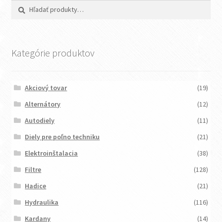
Hľadať:
Vyhľadávanie
Kategórie produktov
Akciový tovar
(19)
Alternátory
(12)
Autodiely
(11)
Diely pre poľno techniku
(21)
Elektroinštalacia
(38)
Filtre
(128)
Hadice
(21)
Hydraulika
(116)
Kardany
(14)