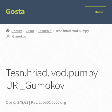
Gosta
Preskočiť
Preskočiť
Menu
na
na
navigáciu
obsah
Domov
Domov
Zetor
Tesnenie
Tesn.hriad. vod.pumpy
URI_Gumokov
Kontakt
Ochrana súkromia
Tesn.hriad. vod.pumpy
URI_Gumokov
Obj. č.: 148,63 | Kat. č.: 5501 0606 org