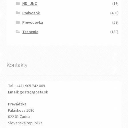
ND_UNC
(19)
Podvozok
(408)
Prevodovka
(59)
Tesnenie
(180)
Kontakty
Tel.
: +421 905 742 069
Email
: gosta@gosta.sk
Prevádzka
:
Palárikova 1086
022 01 Čadca
Slovenská republika