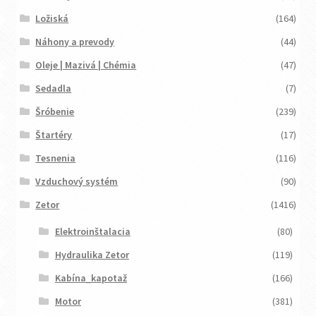
Ložiská
(164)
Náhony a prevody
(44)
Oleje | Mazivá | Chémia
(47)
Sedadla
(7)
Šróbenie
(239)
Štartéry
(17)
Tesnenia
(116)
Vzduchový systém
(90)
Zetor
(1416)
Elektroinštalacia
(80)
Hydraulika Zetor
(119)
Kabína_kapotaž
(166)
Motor
(381)