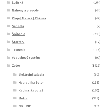
Ložiská
(164)
Náhony a prevody
(44)
Oleje | Mazivá | Chémia
(47)
Sedadla
(7)
Šróbenie
(239)
Štartéry
(17)
Tesnenia
(116)
Vzduchový systém
(90)
Zetor
(1416)
Elektroinštalacia
(80)
Hydraulika Zetor
(119)
Kabína_kapotaž
(166)
Motor
(381)
ND_UNC
(19)