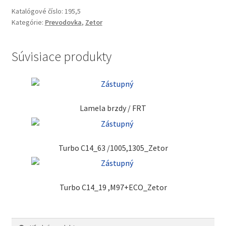
Katalógové číslo:
195,5
Kategórie:
Prevodovka
,
Zetor
Súvisiace produkty
Lamela brzdy / FRT
Turbo C14_63 /1005,1305_Zetor
Turbo C14_19 ,M97+ECO_Zetor
Hľadať:
Vyhľadávanie