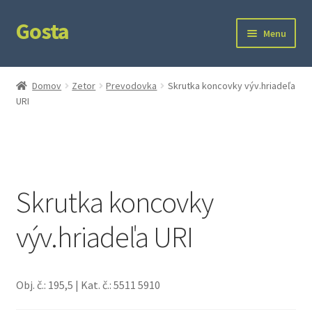
Gosta
Preskočiť
Preskočiť
Menu
na
na
navigáciu
obsah
Domov
Domov
Zetor
Prevodovka
Skrutka koncovky výv.hriadeľa
URI
Kontakt
Ochrana súkromia
Skrutka koncovky
výv.hriadeľa URI
Obj. č.: 195,5 | Kat. č.: 5511 5910