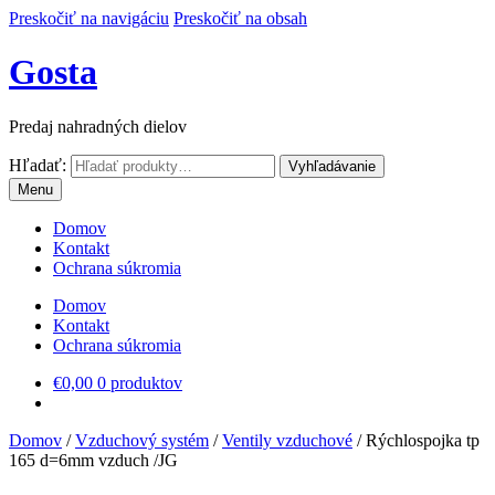
Preskočiť na navigáciu
Preskočiť na obsah
Gosta
Predaj nahradných dielov
Hľadať:
Vyhľadávanie
Menu
Domov
Kontakt
Ochrana súkromia
Domov
Kontakt
Ochrana súkromia
€
0,00
0 produktov
Domov
/
Vzduchový systém
/
Ventily vzduchové
/
Rýchlospojka tp
165 d=6mm vzduch /JG