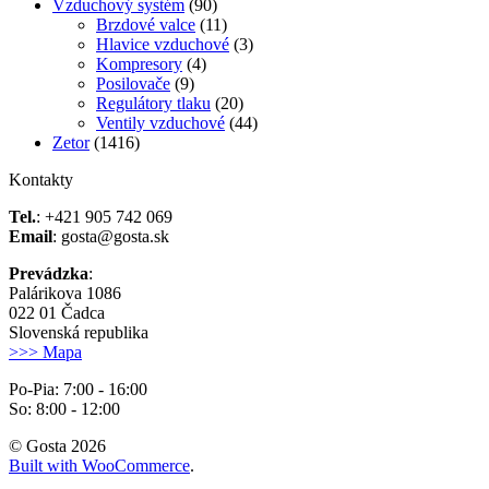
Vzduchový systém
(90)
Brzdové valce
(11)
Hlavice vzduchové
(3)
Kompresory
(4)
Posilovače
(9)
Regulátory tlaku
(20)
Ventily vzduchové
(44)
Zetor
(1416)
Kontakty
Tel.
: +421 905 742 069
Email
: gosta@gosta.sk
Prevádzka
:
Palárikova 1086
022 01 Čadca
Slovenská republika
>>> Mapa
Po-Pia: 7:00 - 16:00
So: 8:00 - 12:00
© Gosta 2026
Built with WooCommerce
.