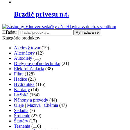
Brzdič prívesu n.t.
Vlnovec sedačky / N
Hlavica vzduch. s ventilom
Hľadať:
Vyhľadávanie
Kategórie produktov
Akciový tovar
(19)
Alternátory
(12)
Autodiely
(11)
Diely pre poľno techniku
(21)
Elektroinštalacia
(38)
Filtre
(128)
Hadice
(21)
Hydraulika
(116)
Kardany
(14)
Ložiská
(164)
Náhony a prevody
(44)
Oleje | Mazivá | Chémia
(47)
Sedadla
(7)
Šróbenie
(239)
Štartéry
(17)
Tesnenia
(116)