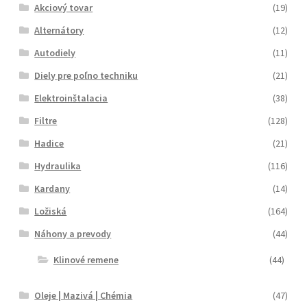
Akciový tovar
(19)
Alternátory
(12)
Autodiely
(11)
Diely pre poľno techniku
(21)
Elektroinštalacia
(38)
Filtre
(128)
Hadice
(21)
Hydraulika
(116)
Kardany
(14)
Ložiská
(164)
Náhony a prevody
(44)
Klinové remene
(44)
Oleje | Mazivá | Chémia
(47)