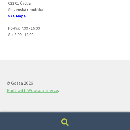
022 01 Čadca
Slovenská republika
>>> Mapa
Po-Pia: 7:00 - 16:00
So: 8:00 - 12:00
© Gosta 2026
Built with WooCommerce
.
Hľadať:
Vyhľadávanie
Privacy & Cookies Policy