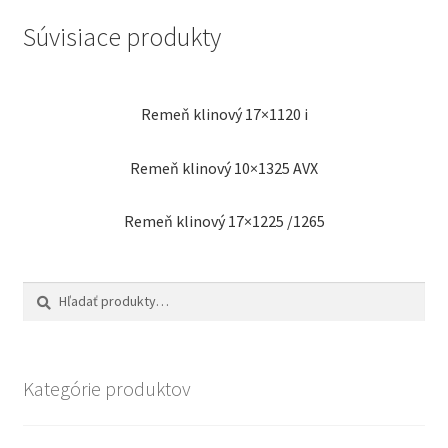
Súvisiace produkty
Remeň klinový 17×1120 i
Remeň klinový 10×1325 AVX
Remeň klinový 17×1225 /1265
Hľadať:
Vyhľadávanie
Kategórie produktov