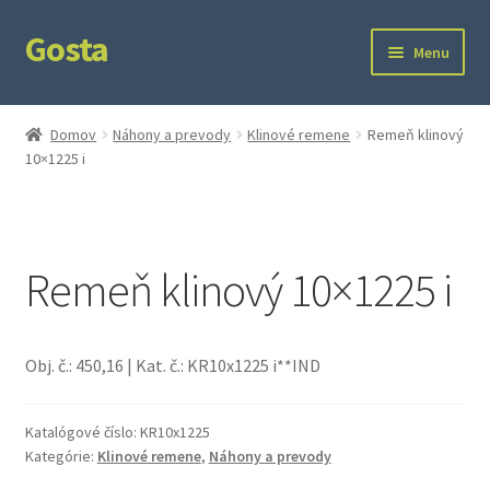
Gosta
Preskočiť
Preskočiť
Menu
na
na
navigáciu
obsah
Domov
Domov
Náhony a prevody
Klinové remene
Remeň klinový
10×1225 i
Kontakt
Ochrana súkromia
Remeň klinový 10×1225 i
Obj. č.: 450,16 | Kat. č.: KR10x1225 i**IND
Katalógové číslo:
KR10x1225
Kategórie:
Klinové remene
,
Náhony a prevody