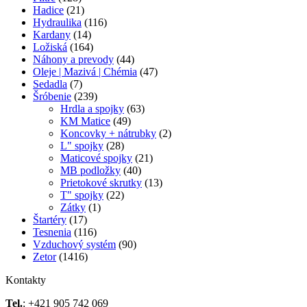
Hadice
(21)
Hydraulika
(116)
Kardany
(14)
Ložiská
(164)
Náhony a prevody
(44)
Oleje | Mazivá | Chémia
(47)
Sedadla
(7)
Šróbenie
(239)
Hrdla a spojky
(63)
KM Matice
(49)
Koncovky + nátrubky
(2)
L" spojky
(28)
Maticové spojky
(21)
MB podložky
(40)
Prietokové skrutky
(13)
T" spojky
(22)
Zátky
(1)
Štartéry
(17)
Tesnenia
(116)
Vzduchový systém
(90)
Zetor
(1416)
Kontakty
Tel.
: +421 905 742 069