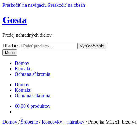
Preskočiť na navigáciu
Preskočiť na obsah
Gosta
Predaj nahradných dielov
Hľadať:
Vyhľadávanie
Menu
Domov
Kontakt
Ochrana súkromia
Domov
Kontakt
Ochrana súkromia
€
0,00
0 produktov
Domov
/
Šróbenie
/
Koncovky + nátrubky
/
Prípojka M12x1_brzd.va