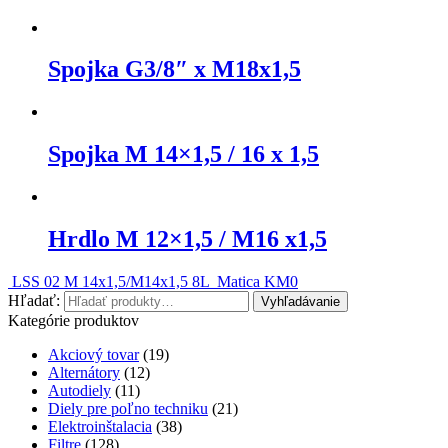
Spojka G3/8″ x M18x1,5
Spojka M 14×1,5 / 16 x 1,5
Hrdlo M 12×1,5 / M16 x1,5
LSS 02 M 14x1,5/M14x1,5 8L
Matica KM0
Hľadať:
Vyhľadávanie
Kategórie produktov
Akciový tovar
(19)
Alternátory
(12)
Autodiely
(11)
Diely pre poľno techniku
(21)
Elektroinštalacia
(38)
Filtre
(128)