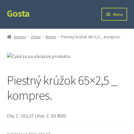
Gosta
Preskočiť
Preskočiť
Menu
na
na
navigáciu
obsah
Domov
Domov
Zetor
Motor
Piestný krúžok 65×2,5 _ kompres.
Kontakt
Ochrana súkromia
Piestný krúžok 65×2,5 _
kompres.
Obj. č.: 163,37 | Kat. č.: 93 4505