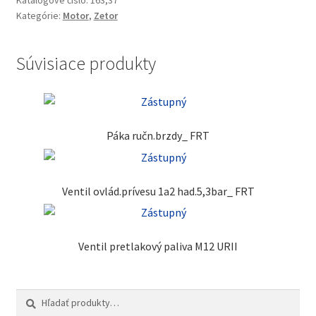
Katalógové číslo:
163,37
Kategórie:
Motor
,
Zetor
Súvisiace produkty
Páka ručn.brzdy_ FRT
Ventil ovlád.prívesu 1a2 had.5,3bar_ FRT
Ventil pretlakový paliva M12 URII
Hľadať:
Vyhľadávanie