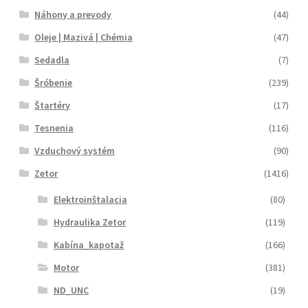
Náhony a prevody
(44)
Oleje | Mazivá | Chémia
(47)
Sedadla
(7)
Šróbenie
(239)
Štartéry
(17)
Tesnenia
(116)
Vzduchový systém
(90)
Zetor
(1416)
Elektroinštalacia
(80)
Hydraulika Zetor
(119)
Kabína_kapotaž
(166)
Motor
(381)
ND_UNC
(19)