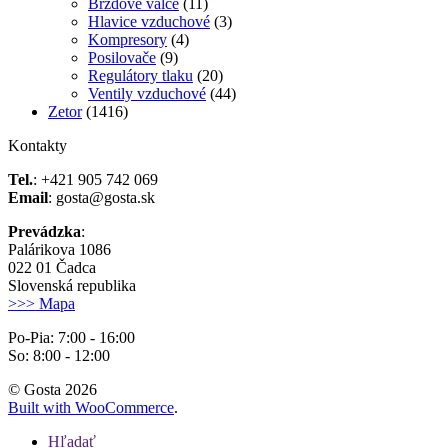
Brzdové valce
(11)
Hlavice vzduchové
(3)
Kompresory
(4)
Posilovače
(9)
Regulátory tlaku
(20)
Ventily vzduchové
(44)
Zetor
(1416)
Kontakty
Tel.
: +421 905 742 069
Email
: gosta@gosta.sk
Prevádzka
:
Palárikova 1086
022 01 Čadca
Slovenská republika
>>> Mapa
Po-Pia: 7:00 - 16:00
So: 8:00 - 12:00
© Gosta 2026
Built with WooCommerce
.
Hľadať