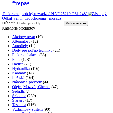
*repas
Elektromagnetický rozvádzač NAF 25210 G61 24V
Odkaľ.ventil .vzduchojemu - mosadz
Hľadať:
Vyhľadávanie
Kategórie produktov
Akciový tovar
(19)
Alternátory
(12)
Autodiely
(11)
Diely pre poľno techniku
(21)
Elektroinštalacia
(38)
Filtre
(128)
Hadice
(21)
Hydraulika
(116)
Kardany
(14)
Ložiská
(164)
Náhony a prevody
(44)
Oleje | Mazivá | Chémia
(47)
Sedadla
(7)
Šróbenie
(239)
Štartéry
(17)
Tesnenia
(116)
Vzduchový systém
(90)