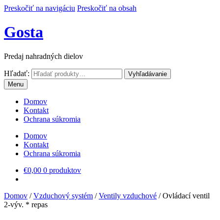
Preskočiť na navigáciu
Preskočiť na obsah
Gosta
Predaj nahradných dielov
Hľadať:
Vyhľadávanie
Menu
Domov
Kontakt
Ochrana súkromia
Domov
Kontakt
Ochrana súkromia
€
0,00
0 produktov
Domov
/
Vzduchový systém
/
Ventily vzduchové
/
Ovládací ventil
2-výv. * repas