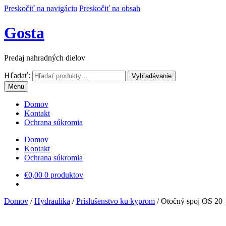
Preskočiť na navigáciu
Preskočiť na obsah
Gosta
Predaj nahradných dielov
Hľadať:
Vyhľadávanie
Menu
Domov
Kontakt
Ochrana súkromia
Domov
Kontakt
Ochrana súkromia
€
0,00
0 produktov
Domov
/
Hydraulika
/
Príslušenstvo ku kyprom
/
Otočný spoj OS 20 