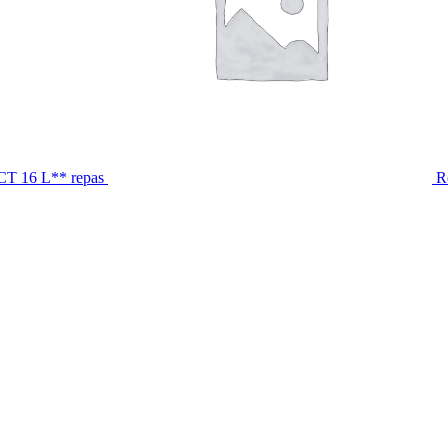
CT 16 L** repas
R