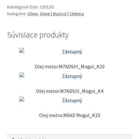
Katalógové číslo:
1355,63
Kategórie:
Oleje
,
Oleje | Mazivá | Chémia
Súvisiace produkty
Olej motor.M7ADSIII_Mogul_K10
Olej motor.M7ADSIII_Mogul_K4
Olej motor.M6AD Mogul_K10
Hľadať:
Vyhľadávanie