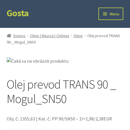
Gosta
Preskočiť
Preskočiť
Menu
na
na
navigáciu
obsah
Domov
Domov
Oleje | Mazivá | Chémia
Oleje
Olej prevod TRANS
90 _ Mogul_SN50
Kontakt
Ochrana súkromia
Olej prevod TRANS 90 _
Mogul_SN50
Obj. č.: 1355,63 | Kat. č.: PP 90/SN50 – 1l=1,98/2,38EUR