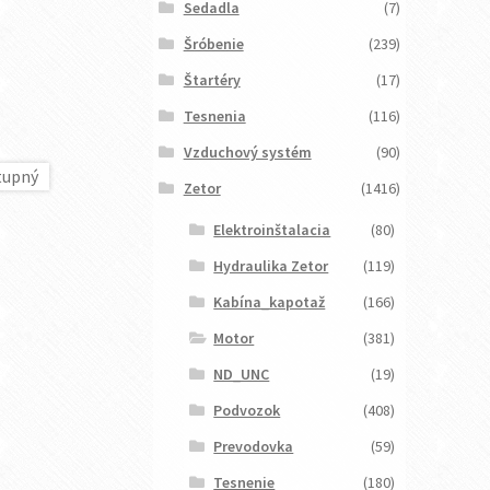
Sedadla
(7)
Šróbenie
(239)
Štartéry
(17)
Tesnenia
(116)
Vzduchový systém
(90)
Zetor
(1416)
Elektroinštalacia
(80)
Hydraulika Zetor
(119)
Kabína_kapotaž
(166)
Motor
(381)
ND_UNC
(19)
Podvozok
(408)
Prevodovka
(59)
Tesnenie
(180)