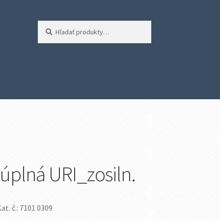
Hľadať:
Vyhľadávanie
 úplná URI_zosiln.
Kat. č.: 7101 0309