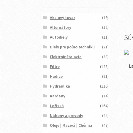
Akciový tovar
(19)
Alternátory
(12)
Sú
Autodiely
(11)
Diely pre poľno techniku
(21)
Elektroinštalacia
(38)
L
Filtre
(128)
Hadice
(21)
Hydraulika
(116)
Kardany
(14)
Ložiská
(164)
Náhony a prevody
(44)
Oleje | Mazivá | Chémia
(47)