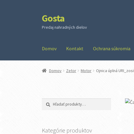
Gosta
Preskočiť
Preskočiť
na
na
Predaj nahradných dielov
navigáciu
obsah
Domov
Kontakt
Ochrana súkromia
Domov
Zetor
Motor
Ojnica úplná URI_zosi
Hľadať:
Vyhľadávanie
Kategórie produktov