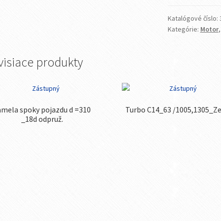
Katalógové číslo:
Kategórie:
Motor
visiace produkty
amela spoky pojazdu d =310
Turbo C14_63 /1005,1305_Z
_18d odpruž.