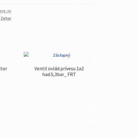
358,35
,
Zetor
etor
Ventil ovlád.prívesu 1a2
had.5,3bar_ FRT