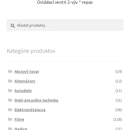
Ovládací ventil 2-výv. * repas
Hľadať:
Vyhľadávanie
Kategórie produktov
Akciový tovar
(19)
Alternátory
(12)
Autodiely
(11)
Diely pre poľno techniku
(21)
Elektroinštalacia
(38)
Filtre
(128)
Hadice
(21)