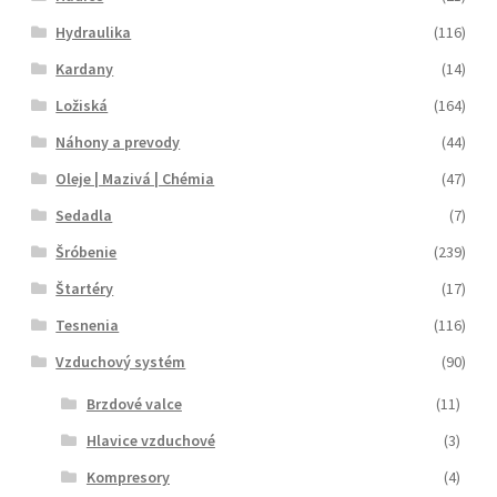
Hydraulika
(116)
Kardany
(14)
Ložiská
(164)
Náhony a prevody
(44)
Oleje | Mazivá | Chémia
(47)
Sedadla
(7)
Šróbenie
(239)
Štartéry
(17)
Tesnenia
(116)
Vzduchový systém
(90)
Brzdové valce
(11)
Hlavice vzduchové
(3)
Kompresory
(4)