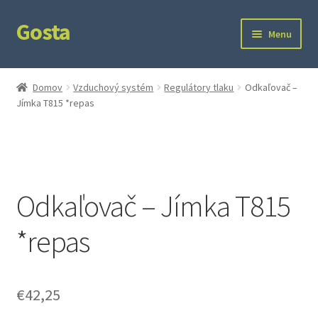
Gosta
Preskočiť
Preskočiť
Menu
na
na
navigáciu
obsah
Domov
Domov
Vzduchový systém
Regulátory tlaku
Odkaľovač –
Jímka T815 *repas
Kontakt
Ochrana súkromia
Odkaľovač – Jímka T815
*repas
€
42,25