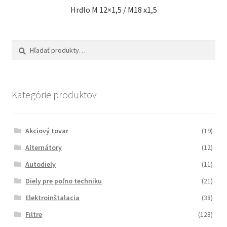
Hrdlo M 12×1,5 / M18 x1,5
Hľadať:
Vyhľadávanie
Kategórie produktov
Akciový tovar
(19)
Alternátory
(12)
Autodiely
(11)
Diely pre poľno techniku
(21)
Elektroinštalacia
(38)
Filtre
(128)