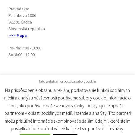
Prevádzka
:
Palárikova 1086
022 01 Čadca
Slovenská republika
>>> Mapa
Po-Pia: 7:00 - 16:00
So: 8:00 - 12:00
Táto webstránka používa súbory cookies
Na prispôsobenie obsahu a reklám, poskytovanie funkcií sociálnych
médií a analýzu návštevnosti používame súbory cookie. Informácie o
© Gosta 2026
tom, ako používate naše webové stránky, poskytujeme aj našim
Built with WooCommerce
.
partnerom v oblasti sociálnych médií, inzercie a analýzy. Títo partneri
môžu príslušné informácie skombinovať s ďalšími údajmi, ktoré ste im
poskytli alebo ktoré od vás získali, keď ste používali ich služby.