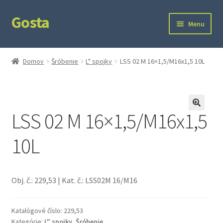
Gosta
Preskočiť
Preskočiť
Menu
na
na
navigáciu
obsah
Domov
Domov
Šróbenie
L" spojky
LSS 02 M 16×1,5/M16x1,5 10L
Kontakt
Ochrana súkromia
LSS 02 M 16×1,5/M16x1,5
10L
Obj. č.: 229,53 | Kat. č.: LSS02M 16/M16
Katalógové číslo:
229,53
Kategórie:
L" spojky
,
Šróbenie