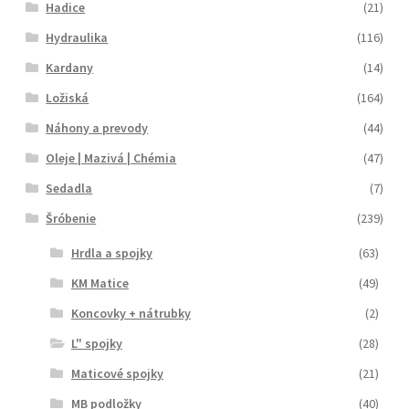
Hadice
(21)
Hydraulika
(116)
Kardany
(14)
Ložiská
(164)
Náhony a prevody
(44)
Oleje | Mazivá | Chémia
(47)
Sedadla
(7)
Šróbenie
(239)
Hrdla a spojky
(63)
KM Matice
(49)
Koncovky + nátrubky
(2)
L" spojky
(28)
Maticové spojky
(21)
MB podložky
(40)