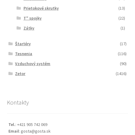
Prietokové skrutky
(13)
T" spojky
(22)
Zátky
(1)
Štartéry
(17)
Tesnenia
(116)
Vzduchový systém
(90)
Zetor
(1416)
Kontakty
Tel.
: +421 905 742 069
Email
: gosta@gosta.sk