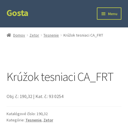
Gosta
Preskočiť
Preskočiť
Menu
na
na
navigáciu
obsah
Domov
Domov
Zetor
Tesnenie
Krúžok tesniaci CA_FRT
Kontakt
Ochrana súkromia
Krúžok tesniaci CA_FRT
Obj. č.: 190,32 | Kat. č.: 93 0254
Katalógové číslo:
190,32
Kategórie:
Tesnenie
,
Zetor