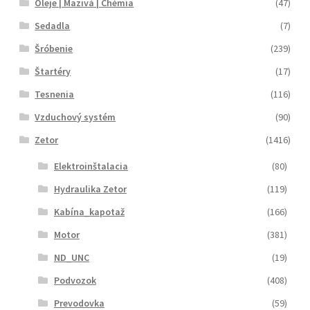
Oleje | Mazivá | Chémia
(47)
Sedadla
(7)
Šróbenie
(239)
Štartéry
(17)
Tesnenia
(116)
Vzduchový systém
(90)
Zetor
(1416)
Elektroinštalacia
(80)
Hydraulika Zetor
(119)
Kabína_kapotaž
(166)
Motor
(381)
ND_UNC
(19)
Podvozok
(408)
Prevodovka
(59)