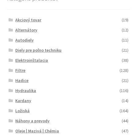
Akciový tovar
(19)
Alternátory
(12)
Autodiely
(11)
Diely pre poľno techniku
(21)
Elektroinštalacia
(38)
Filtre
(128)
Hadice
(21)
Hydraulika
(116)
Kardany
(14)
Ložiská
(164)
Náhony a prevody
(44)
Oleje | Mazivá | Chémia
(47)