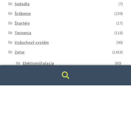
Sedadla
(7)
Šróbenie
(239)
Štartéry
(17)
Tesnenia
(116)
Vzduchový systém
(90)
Zetor
(1416)
Elektroinštalacia
(80)
Hydraulika Zetor
(119)
Hľadať:
Vyhľadávanie
Kabína_kapotaž
(166)
Motor
(381)
ND_UNC
(19)
Podvozok
(408)
Prevodovka
(59)
Tesnenie
(180)