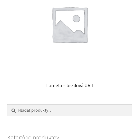
Lamela – brzdová UR I
Hľadať:
Vyhľadávanie
Kategórie produktov