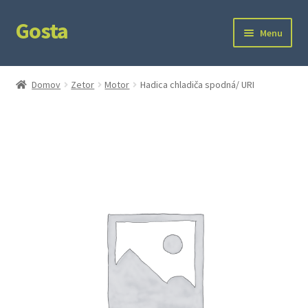
Gosta
Preskočiť
Preskočiť
Menu
na
na
navigáciu
obsah
Domov
Domov
Zetor
Motor
Hadica chladiča spodná/ URI
Kontakt
Ochrana súkromia