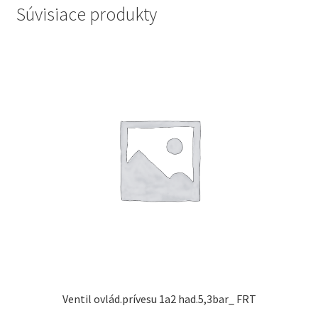
Súvisiace produkty
Ventil ovlád.prívesu 1a2 had.5,3bar_ FRT