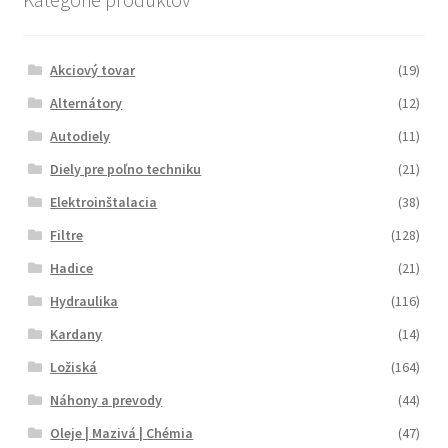
Akciový tovar
(19)
Alternátory
(12)
Autodiely
(11)
Diely pre poľno techniku
(21)
Elektroinštalacia
(38)
Filtre
(128)
Hadice
(21)
Hydraulika
(116)
Kardany
(14)
Ložiská
(164)
Náhony a prevody
(44)
Oleje | Mazivá | Chémia
(47)