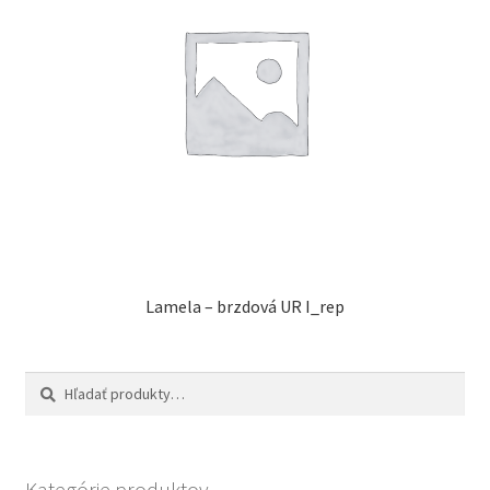
Lamela – brzdová UR I_rep
Hľadať:
Vyhľadávanie
Kategórie produktov