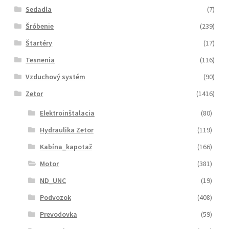
Sedadla
(7)
Šróbenie
(239)
Štartéry
(17)
Tesnenia
(116)
Vzduchový systém
(90)
Zetor
(1416)
Elektroinštalacia
(80)
Hydraulika Zetor
(119)
Kabína_kapotaž
(166)
Motor
(381)
ND_UNC
(19)
Podvozok
(408)
Prevodovka
(59)