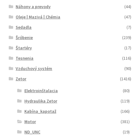
Náhony a prevody
(44)
Oleje | Mazivá | Chémia
(47)
Sedadla
(7)
Šróbenie
(239)
Štartéry
(17)
Tesnenia
(116)
Vzduchový systém
(90)
Zetor
(1416)
Elektroinštalacia
(80)
Hydraulika Zetor
(119)
Kabína_kapotaž
(166)
Motor
(381)
ND_UNC
(19)