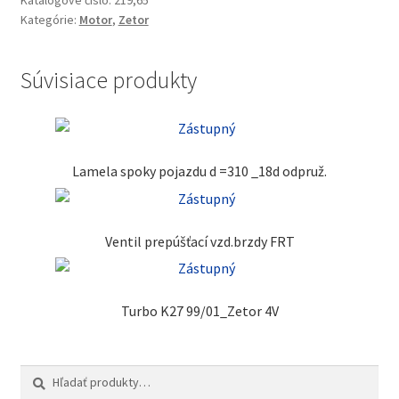
Katalógové číslo:
219,65
Kategórie:
Motor
,
Zetor
Súvisiace produkty
Lamela spoky pojazdu d =310 _18d odpruž.
Ventil prepúšťací vzd.brzdy FRT
Turbo K27 99/01_Zetor 4V
Hľadať:
Vyhľadávanie