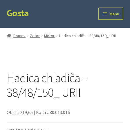
Gosta
Preskočiť
Preskočiť
Menu
na
na
navigáciu
obsah
Domov
Domov
Zetor
Motor
Hadica chladiča – 38/48/150_ URII
Kontakt
Ochrana súkromia
Hadica chladiča –
38/48/150_ URII
Obj. č.: 219,65 | Kat. č.: 80.013.016