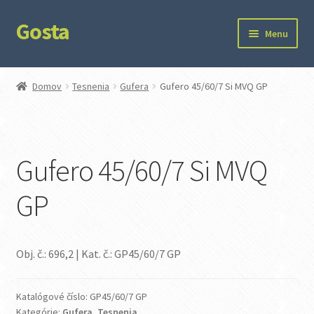
Gosta
Preskočiť
Preskočiť
Menu
na
na
navigáciu
obsah
Domov
Domov
Tesnenia
Gufera
Gufero 45/60/7 Si MVQ GP
Kontakt
Ochrana súkromia
Gufero 45/60/7 Si MVQ
GP
Obj. č.: 696,2 | Kat. č.: GP45/60/7 GP
Katalógové číslo:
GP45/60/7 GP
Kategórie:
Gufera
,
Tesnenia