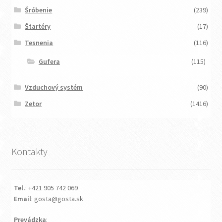
Šróbenie
(239)
Štartéry
(17)
Tesnenia
(116)
Gufera
(115)
Vzduchový systém
(90)
Zetor
(1416)
Kontakty
Tel.
: +421 905 742 069
Email
: gosta@gosta.sk
Prevádzka
: