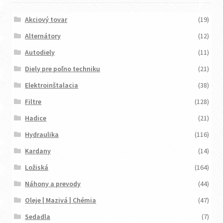
Akciový tovar
(19)
Alternátory
(12)
Autodiely
(11)
Diely pre poľno techniku
(21)
Elektroinštalacia
(38)
Filtre
(128)
Hadice
(21)
Hydraulika
(116)
Kardany
(14)
Ložiská
(164)
Náhony a prevody
(44)
Oleje | Mazivá | Chémia
(47)
Sedadla
(7)