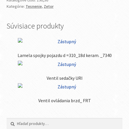
Katalógové číslo:
190,36
Kategórie:
Tesnenie
,
Zetor
Súvisiace produkty
Lamela spojky pojazdu d =310_18d keram. _7340
Ventil sedačky URI
Ventil ovládania brzd_ FRT
Hľadať:
Vyhľadávanie