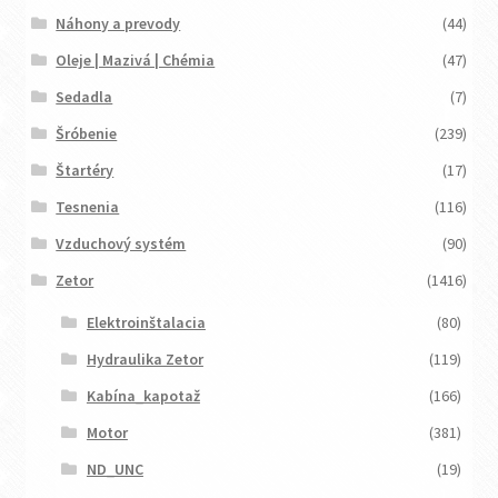
Náhony a prevody
(44)
Oleje | Mazivá | Chémia
(47)
Sedadla
(7)
Šróbenie
(239)
Štartéry
(17)
Tesnenia
(116)
Vzduchový systém
(90)
Zetor
(1416)
Elektroinštalacia
(80)
Hydraulika Zetor
(119)
Kabína_kapotaž
(166)
Motor
(381)
ND_UNC
(19)