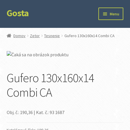
Gosta
Preskočiť
Preskočiť
Menu
na
na
navigáciu
obsah
Domov
Domov
Zetor
Tesnenie
Gufero 130x160x14 Combi CA
Kontakt
Ochrana súkromia
Gufero 130x160x14
Combi CA
Obj. č.: 190,36 | Kat. č.: 93 1687