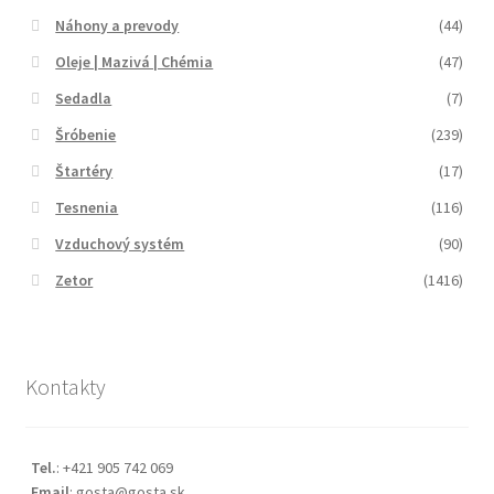
Náhony a prevody
(44)
Oleje | Mazivá | Chémia
(47)
Sedadla
(7)
Šróbenie
(239)
Štartéry
(17)
Tesnenia
(116)
Vzduchový systém
(90)
Zetor
(1416)
Kontakty
Tel.
: +421 905 742 069
Email
: gosta@gosta.sk