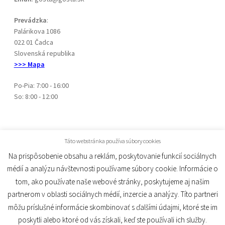
Prevádzka
:
Palárikova 1086
022 01 Čadca
Slovenská republika
>>> Mapa
Po-Pia: 7:00 - 16:00
So: 8:00 - 12:00
Táto webstránka používa súbory cookies
Na prispôsobenie obsahu a reklám, poskytovanie funkcií sociálnych
médií a analýzu návštevnosti používame súbory cookie. Informácie o
© Gosta 2026
tom, ako používate naše webové stránky, poskytujeme aj našim
Built with WooCommerce
.
partnerom v oblasti sociálnych médií, inzercie a analýzy. Títo partneri
môžu príslušné informácie skombinovať s ďalšími údajmi, ktoré ste im
poskytli alebo ktoré od vás získali, keď ste používali ich služby.