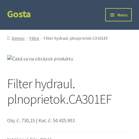
Gosta
Preskočiť
Preskočiť
Menu
na
na
navigáciu
obsah
Domov
Domov
Filtre
Filter hydraul. plnoprietok.CA301EF
Kontakt
Ochrana súkromia
Filter hydraul.
plnoprietok.CA301EF
Obj. č.: 730,15 | Kat. č.: 50.425.903